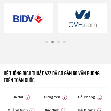
HỆ THỐNG DỊCH THUẬT A2Z ĐÃ CÓ GẦN 60 VĂN PHÒNG
TRÊN TOÀN QUỐC
Hà Nội
Hưng Yên
Hải Phòng
7
1
2
Quảng Ninh
Bắc Ninh
Hải Dương
1
2
2