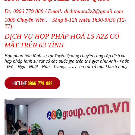
Đt:
0966 779 888
/ Email:
dichthuata2z2@gmail.com
1000 Chuyên Viên . Sáng 8-12h chiều 1h30-5h30 (T2-
T7)
DỊCH VỤ HỢP PHÁP HOÁ LS A2Z CÓ
MẶT TRÊN 63 TỈNH
Hợp pháp hóa lãnh sự tại
Tuyên Quang
chuyên cung cấp dịch vụ
hợp pháp lãnh sự tất cả các quốc gia trên thế giới như Anh - Pháp
- Đức - Nga - Nhật - Hàn - Trung......v.v cho tất cả mọi khách hàng
HOTLINE
0966. 779. 888
,
,
,
,
,
,
,