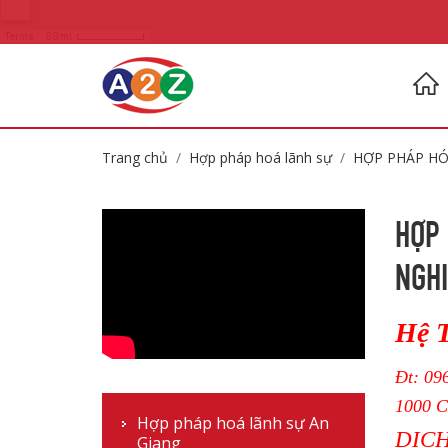
Trang chủ
Hợp pháp hoá lãnh sự
HỢP PHÁP HÓ
HỢP 
NGH
Hệ 
Đt:
09
1000 C
Hợp pháp hoá lãnh sự An
DỊCH
Giang