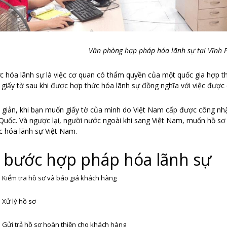
Văn phòng hợp pháp hóa lãnh sự tại Vĩnh 
c hóa lãnh sự là việc cơ quan có thẩm quyền của một quốc gia hợp th
giấy tờ sau khi được hợp thức hóa lãnh sự đồng nghĩa với việc được 
 giản, khi bạn muốn giấy tờ của mình do Việt Nam cấp được công nhậ
Quốc. Và ngược lại, người nước ngoài khi sang Việt Nam, muốn hồ sơ 
c hóa lãnh sự Việt Nam.
 bước hợp pháp hóa lãnh sự
: Kiểm tra hồ sơ và báo giá khách hàng
 Xử lý hồ sơ
: Gửi trả hồ sơ hoàn thiện cho khách hàng