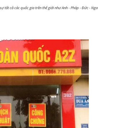
 tất cả các quốc gia trên thế giới như Anh - Pháp - Đức - Nga