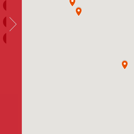
BẮC GIANG
0966.779.888
HƯNG YÊN
0966.779.888
H
PHÚ THỌ
0966.779.888
THÁI NGUYÊN
0966.779.888
NA
BẮC NINH
0966.779.888
TUYÊN QUANG
0966.779.888
HẢ