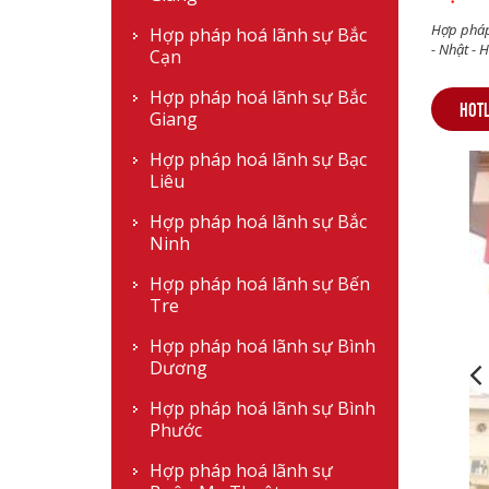
Hợp pháp
Hợp pháp hoá lãnh sự Bắc
- Nhật - H
Cạn
Hợp pháp hoá lãnh sự Bắc
HOT
Giang
Hợp pháp hoá lãnh sự Bạc
,
,
Liêu
Hợp pháp hoá lãnh sự Bắc
Ninh
Hợp pháp hoá lãnh sự Bến
Tre
Hợp pháp hoá lãnh sự Bình
Dương
Hợp pháp hoá lãnh sự Bình
Phước
Hợp pháp hoá lãnh sự