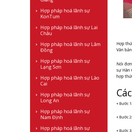
Hợp pháp hoá lãnh sự
KonTum
Hợp pháp hoá lãnh sự Lai
Châu
Hợp thứ
Hợp pháp hoá lãnh sự Lâm
Đồng
Văn bản 
Hợp pháp hoá lãnh sự
Nói đơn
Lạng Sơn
sự Hàn 
hợp thứ
Hợp pháp hoá lãnh sự Lào
Cai
Các
Hợp pháp hoá lãnh sự
Long An
+ Bước 1
Hợp pháp hoá lãnh sự
Nam Định
+ Bước 2:
Hợp pháp hoá lãnh sự
+ Bước 3