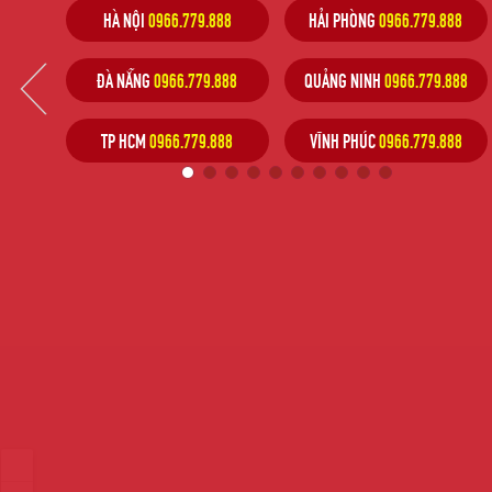
888
HÀ NỘI
0966.779.888
HẢI PHÒNG
0966.779.888
9.888
ĐÀ NẴNG
0966.779.888
QUẢNG NINH
0966.779.888
.888
TP HCM
0966.779.888
VĨNH PHÚC
0966.779.888