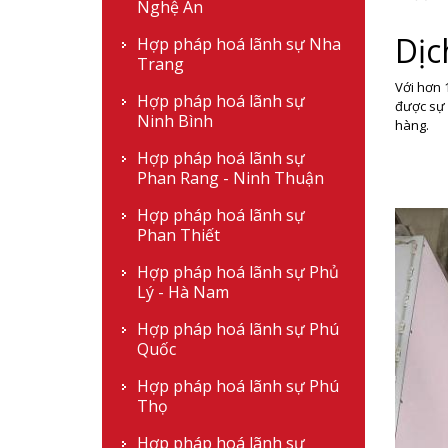
Nghệ An
Dịc
Hợp pháp hoá lãnh sự Nha
Trang
Với hơn 
Hợp pháp hoá lãnh sự
được sự 
Ninh Bình
hàng.
Hợp pháp hoá lãnh sự
Phan Rang - Ninh Thuận
Hợp pháp hoá lãnh sự
Phan Thiết
Hợp pháp hoá lãnh sự Phủ
Lý - Hà Nam
Hợp pháp hoá lãnh sự Phú
Quốc
Hợp pháp hoá lãnh sự Phú
Thọ
Hợp pháp hoá lãnh sự