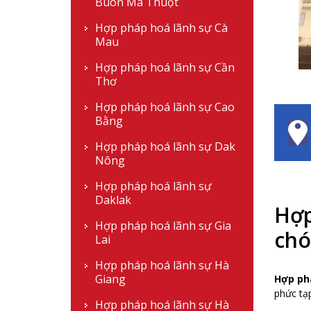
Buôn Ma Thuột
Hợp pháp hoá lãnh sự Cà
Mau
Hợp pháp hoá lãnh sự Cần
Thơ
Hợp pháp hoá lãnh sự Cao
Bằng
Hợp pháp hoá lãnh sự Dak
Nông
Hợp pháp hoá lãnh sự
Daklak
Hợp
Hợp pháp hoá lãnh sự Gia
chó
Lai
Hợp pháp hoá lãnh sự Hà
Giang
Hợp ph
phức tạp
Hợp pháp hoá lãnh sự Hà