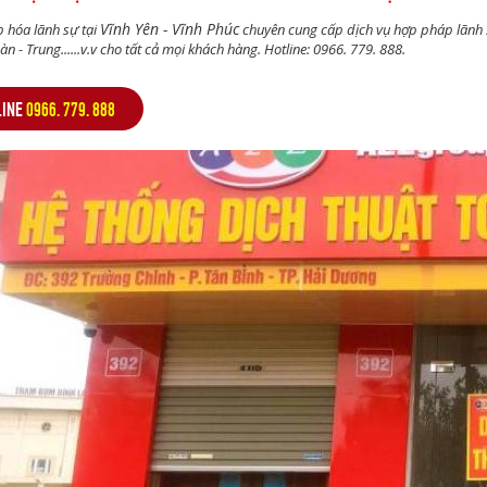
Vĩnh Yên - Vĩnh Phúc
 hóa lãnh sự tại
chuyên cung cấp dịch vụ hợp pháp lãnh sự
àn - Trung......v.v cho tất cả mọi khách hàng. Hotline: 0966. 779. 888.
LINE
0966. 779. 888
,
,
,
,
,