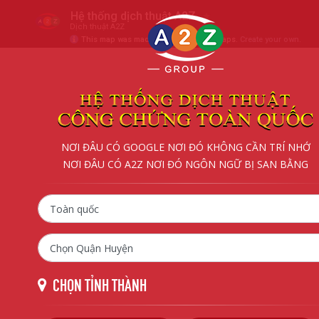
NƠI ĐÂU CÓ GOOGLE NƠI ĐÓ KHÔNG CẦN TRÍ NHỚ
NƠI ĐÂU CÓ A2Z NƠI ĐÓ NGÔN NGỮ BỊ SAN BẰNG
CHỌN TỈNH THÀNH