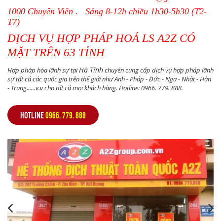
1000 Chuyên Viên . Sáng 8-12h chiều 1h30-5h30 (T2-
T7)
DỊCH VỤ HỢP PHÁP HOÁ LS A2Z CÓ
MẶT TRÊN 63 TỈNH
Hà Tĩnh
Hợp pháp hóa lãnh sự tại
chuyên cung cấp dịch vụ hợp pháp lãnh
sự tất cả các quốc gia trên thế giới như Anh - Pháp - Đức - Nga - Nhật - Hàn
- Trung......v.v cho tất cả mọi khách hàng. Hotline: 0966. 779. 888.
HOTLINE
0966. 779. 888
,
,
,
,
,
,
,