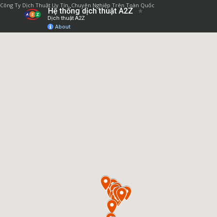
Công Ty Dịch Thuật Uy Tín, Chuyên Nghiệp Trên Toàn Quốc