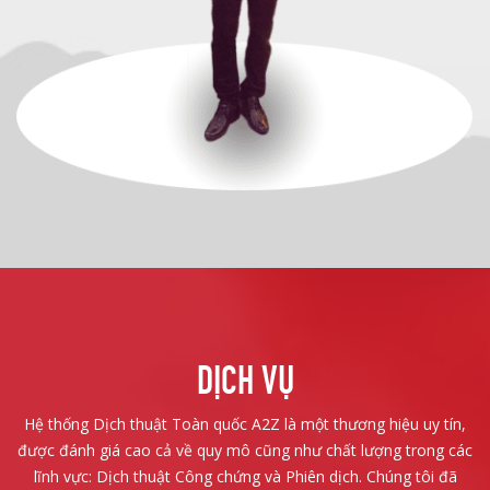
DỊCH VỤ
Hệ thống Dịch thuật Toàn quốc A2Z là một thương hiệu uy tín,
được đánh giá cao cả về quy mô cũng như chất lượng trong các
lĩnh vực: Dịch thuật Công chứng và Phiên dịch. Chúng tôi đã