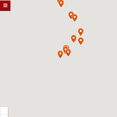
BẮC GIANG
0966.779.888
HƯNG YÊN
0966.779.888
HÀ N
PHÚ THỌ
0966.779.888
THÁI NGUYÊN
0966.779.888
NAM Đ
BẮC NINH
0966.779.888
TUYÊN QUANG
0966.779.888
HẢI DƯ