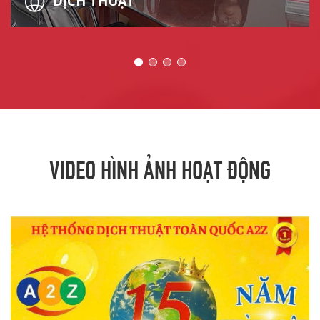
DỊCH THUẬT
VIDEO HÌNH ẢNH HOẠT ĐỘNG