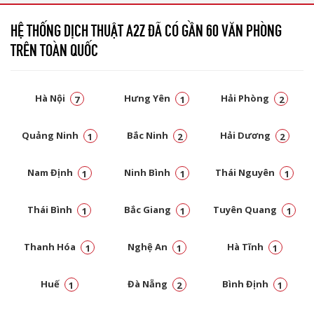
HỆ THỐNG DỊCH THUẬT A2Z ĐÃ CÓ GẦN 60 VĂN PHÒNG
TRÊN TOÀN QUỐC
Hà Nội
Hưng Yên
Hải Phòng
7
1
2
Quảng Ninh
Bắc Ninh
Hải Dương
1
2
2
Nam Định
Ninh Bình
Thái Nguyên
1
1
1
Thái Bình
Bắc Giang
Tuyên Quang
1
1
1
Thanh Hóa
Nghệ An
Hà Tĩnh
1
1
1
Huế
Đà Nẵng
Bình Định
1
2
1