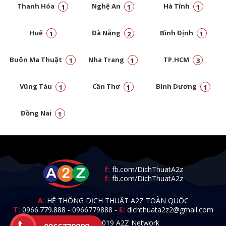
Thanh Hóa
Nghệ An
Hà Tĩnh
1
1
1
Huế
Đà Nẵng
Bình Định
1
2
1
Buôn Ma Thuật
Nha Trang
TP.HCM
1
1
3
Vũng Tàu
Cần Thơ
Bình Dương
1
1
1
Đồng Nai
1
f:
fb.com/DichThuatA2z
f:
fb.com/DichThuatA2z
A:
HỆ THỐNG DỊCH THUẬT A2Z TOÀN QUỐC
T:
0966.779.888
-
0966779888
-
E:
dichthuata2z2@gmail.com
© 2009 - 2019 A2Z Network