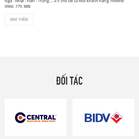
Nga - Nhật - Hàn - Trung......v.v cho tất cả mọi khách hàng. Hotline:
0966. 779. 888.
XEM THÊM
ĐỐI TÁC