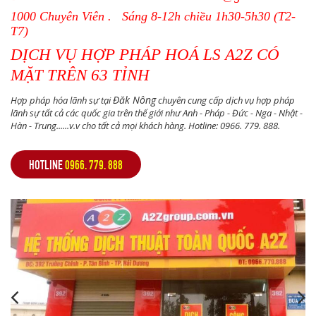
1000 Chuyên Viên . Sáng 8-12h chiều 1h30-5h30 (T2-
T7)
DỊCH VỤ HỢP PHÁP HOÁ LS A2Z CÓ
MẶT TRÊN 63 TỈNH
Đăk Nông
Hợp pháp hóa lãnh sự tại
chuyên cung cấp dịch vụ hợp pháp
lãnh sự tất cả các quốc gia trên thế giới như Anh - Pháp - Đức - Nga - Nhật -
Hàn - Trung......v.v cho tất cả mọi khách hàng. Hotline: 0966. 779. 888.
HOTLINE
0966. 779. 888
,
,
,
,
,
,
,