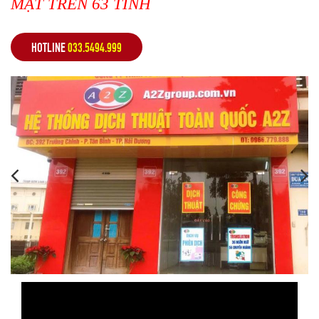
MẶT TRÊN 63 TỈNH
HOTLINE
033.5494.999
,
,
,
,
,
,
,