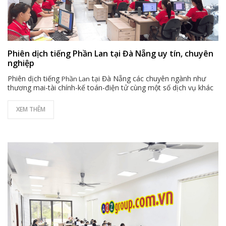
Phiên dịch tiếng Phần Lan tại Đà Nẵng uy tín, chuyên
nghiệp
Phiên dịch tiếng
tại Đà Nẵng các chuyên ngành như
Phần
Lan
thương mai-tài chính-kế toán-điện tử cùng một số dịch vụ khác
XEM THÊM