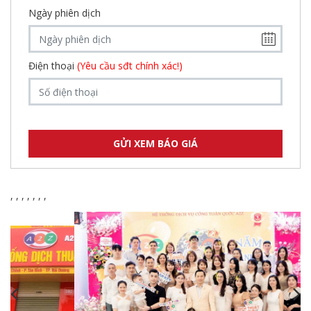
Ngày phiên dịch
Điện thoại
(Yêu cầu sđt chính xác!)
,
,
,
,
,
,
,