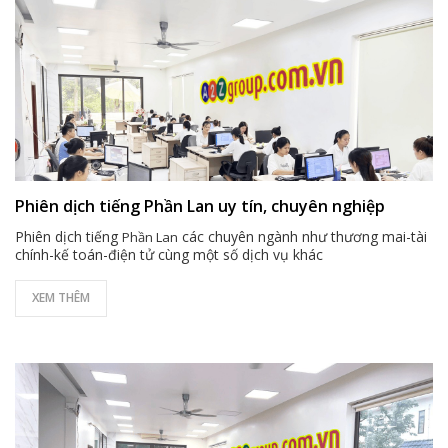
Phiên dịch tiếng Phần Lan uy tín, chuyên nghiệp
Phiên dịch tiếng
các chuyên ngành như thương mai-tài
Phần
Lan
chính-kế toán-điện tử cùng một số dịch vụ khác
XEM THÊM