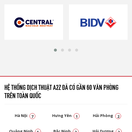
HỆ THỐNG DỊCH THUẬT A2Z ĐÃ CÓ GẦN 60 VĂN PHÒNG
TRÊN TOÀN QUỐC
Hà Nội
Hưng Yên
Hải Phòng
7
1
2
Quảng Ninh
Bắc Ninh
Hải Dương