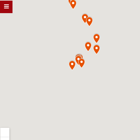
BẮC GIANG
0967.204.888
HƯNG YÊN
0967.204.888
HÀ N
PHÚ THỌ
0967.204.888
THÁI NGUYÊN
0967.204.888
NAM Đ
BẮC NINH
0967.204.888
TUYÊN QUANG
0967.204.888
HẢI DƯ