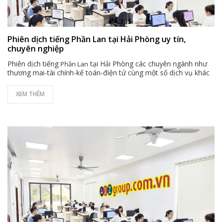
Phiên dịch tiếng Phần Lan tại Hải Phòng uy tín,
chuyên nghiệp
Phiên dịch tiếng
tại Hải Phòng các chuyên ngành như
Phần
Lan
thương mai-tài chính-kế toán-điện tử cùng một số dịch vụ khác
XEM THÊM