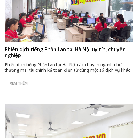
Phiên dịch tiếng Phần Lan tại Hà Nội uy tín, chuyên
nghiệp
Phiên dịch tiếng
tại Hà Nội các chuyên ngành như
Phần
Lan
thương mai-tài chính-kế toán-điện tử cùng một số dịch vụ khác
XEM THÊM