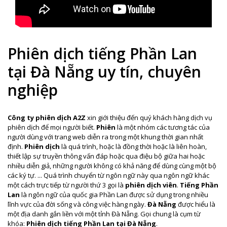
Phiên dịch tiếng Phần Lan
tại Đà Nẵng uy tín, chuyên
nghiệp
Công ty phiên dịch A2Z
xin giới thiệu đến quý khách hàng dịch vụ
phiên dịch để mọi người biết.
Phiên
là một nhóm các tương tác của
người dùng với trang web diễn ra trong một khung thời gian nhất
định.
Phiên dịch
là quá trình, hoặc là đồng thời hoặc là liên hoàn,
thiết lập sự truyền thông vấn đáp hoặc qua điệu bộ giữa hai hoặc
nhiều diễn giả, những người không có khả năng để dùng cùng một bộ
các ký tự. ... Quá trình chuyển từ ngôn ngữ này qua ngôn ngữ khác
một cách trực tiếp từ người thứ 3 gọi là
phiên dịch viên
.
Tiếng Phần
Lan
là ngôn ngữ của quốc gia
Phần
Lan
được sử dụng trong nhiều
lĩnh vực của đời sống và công việc hàng ngày.
Đà Nẵng
được hiểu là
một địa danh gắn liền với một tỉnh Đà Nẵng.
Gọi chung là cụm từ
khóa:
Phiên dịch tiếng Phần Lan tại Đà Nẵng
.