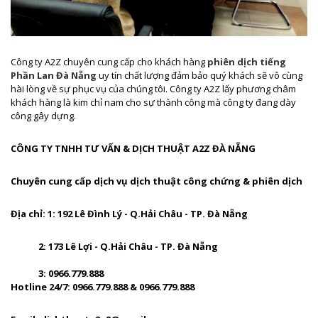
Công ty A2Z chuyên cung cấp cho khách hàng
phiên dịch tiếng
Phần Lan Đà Nẵng
uy tín chất lượng đảm bảo quý khách sẽ vô cùng
hài lòng về sự phục vụ của chúng tôi. Công ty A2Z lấy phương châm
khách hàng là kim chỉ nam cho sự thành công mà công ty đang dày
công gây dựng.
CÔNG TY TNHH TƯ VẤN & DỊCH THUẬT A2Z ĐÀ NẴNG
Chuyên cung cấp dịch vụ dịch thuật công chứng & phiên dịch
Địa chỉ:
1: 192 Lê Đình Lý - Q.Hải Châu - TP. Đà Nẵng
2: 173 Lê Lợi - Q.Hải Châu - TP. Đà Nẵng
3: 0966.779.888
Hotline 24/7: 0966.779.888 & 0966.779.888