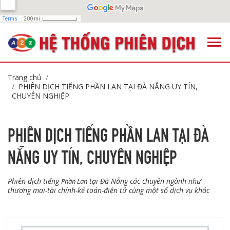
Trang chủ
PHIÊN DỊCH TIẾNG PHẦN LAN TẠI ĐÀ NẴNG UY TÍN,
CHUYÊN NGHIỆP
PHIÊN DỊCH TIẾNG PHẦN LAN TẠI ĐÀ
NẴNG UY TÍN, CHUYÊN NGHIỆP
Phiên dịch tiếng
tại Đà Nẵng các chuyên ngành như
Phần
Lan
thương mai-tài chính-kế toán-điện tử cùng một số dịch vụ khác