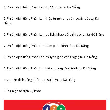
4. Phiên dịch tiếng
Phần
Lan
thương mại
tại Đà Nẵng
5. Phiên dịch tiếng
Phần
Lan
tháp tùng trong và ngoài nước
tại Đà
Nẵng
6. Phiên dịch tiếng
Phần
Lan
du lịch, khảo sát thị trường…
tại Đà Nẵng
7. Phiên dịch tiếng
Phần
Lan
đàm phán kinh tế
tại Đà Nẵng
8. Phiên dịch tiếng
Phần
Lan
chuyển giao công nghệ
tại Đà Nẵng
9. Phiên dịch tiếng
Phần
Lan
hiện trường công trình
tại Đà Nẵng
10. Phiên dịch tiếng
Phần
Lan
sự kiện
tại Đà Nẵng
Cùng một số dịch vụ khác