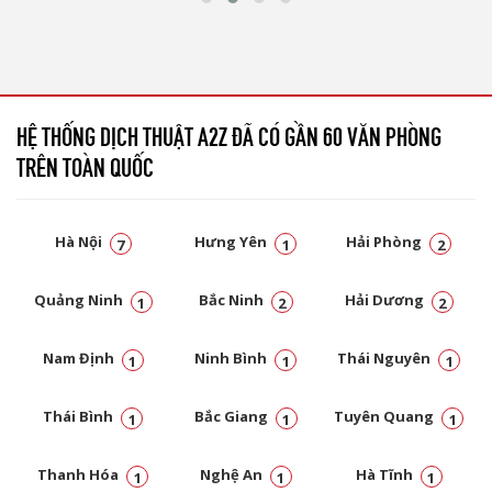
HỆ THỐNG DỊCH THUẬT A2Z ĐÃ CÓ GẦN 60 VĂN PHÒNG
TRÊN TOÀN QUỐC
Hà Nội
Hưng Yên
Hải Phòng
7
1
2
Quảng Ninh
Bắc Ninh
Hải Dương
1
2
2
Nam Định
Ninh Bình
Thái Nguyên
1
1
1
Thái Bình
Bắc Giang
Tuyên Quang
1
1
1
Thanh Hóa
Nghệ An
Hà Tĩnh
1
1
1