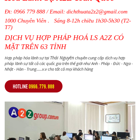
Đt:
0966 779 888
/ Email:
dichthuata2z2@gmail.com
1000 Chuyên Viên . Sáng 8-12h chiều 1h30-5h30 (T2-
T7)
DỊCH VỤ HỢP PHÁP HOÁ LS A2Z CÓ
MẶT TRÊN 63 TỈNH
Thái Nguyên
Hợp pháp hóa lãnh sự tại
chuyên cung cấp dịch vụ hợp
pháp lãnh sự tất cả các quốc gia trên thế giới như Anh - Pháp - Đức - Nga -
Nhật - Hàn - Trung......v.v cho tất cả mọi khách hàng
HOTLINE
0966. 779. 888
,
,
,
,
,
,
,