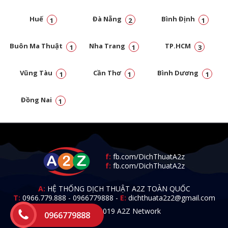
Huế
Đà Nẵng
Bình Định
1
2
1
Buôn Ma Thuật
Nha Trang
TP.HCM
1
1
3
Vũng Tàu
Cần Thơ
Bình Dương
1
1
1
Đồng Nai
1
f:
fb.com/DichThuatA2z
f:
fb.com/DichThuatA2z
A:
HỆ THỐNG DỊCH THUẬT A2Z TOÀN QUỐC
T:
0966.779.888
-
0966779888
-
E:
dichthuata2z2@gmail.com
© 2009 - 2019 A2Z Network
0966779888