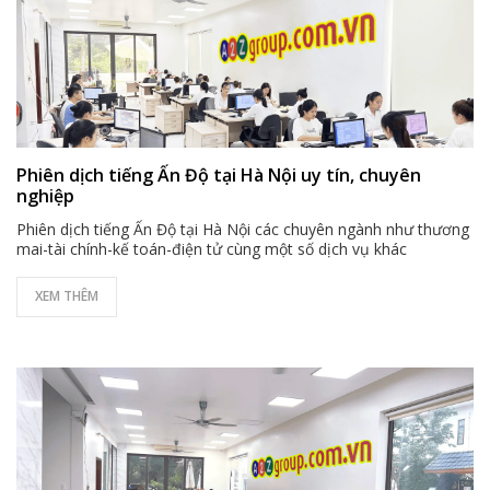
Phiên dịch tiếng Ấn Độ tại Hà Nội uy tín, chuyên
nghiệp
Phiên dịch tiếng Ấn Độ tại Hà Nội các chuyên ngành như thương
mai-tài chính-kế toán-điện tử cùng một số dịch vụ khác
XEM THÊM