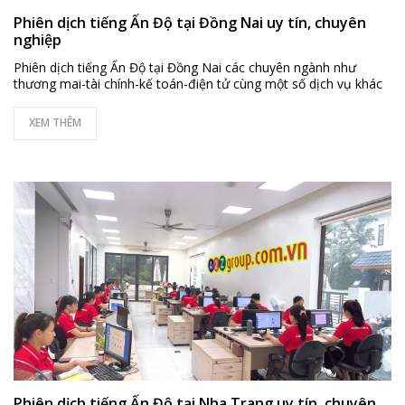
Phiên dịch tiếng Ấn Độ tại Đồng Nai uy tín, chuyên
nghiệp
Phiên dịch tiếng Ấn Độ tại Đồng Nai các chuyên ngành như
thương mai-tài chính-kế toán-điện tử cùng một số dịch vụ khác
XEM THÊM
Phiên dịch tiếng Ấn Độ tại Nha Trang uy tín, chuyên