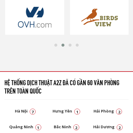
HỆ THỐNG DỊCH THUẬT A2Z ĐÃ CÓ GẦN 60 VĂN PHÒNG
TRÊN TOÀN QUỐC
Hà Nội
Hưng Yên
Hải Phòng
7
1
2
Quảng Ninh
Bắc Ninh
Hải Dương
1
2
2