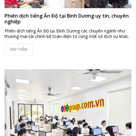
Phiên dịch tiếng Ấn Độ tại Bình Dương uy tín, chuyên
nghiệp
Phiên dịch tiếng Ấn Độ
tại Bình Dương các chuyên ngành như
thương mai-tài chính-kế toán-điện tử cùng một số dịch vụ khác.
XEM THÊM