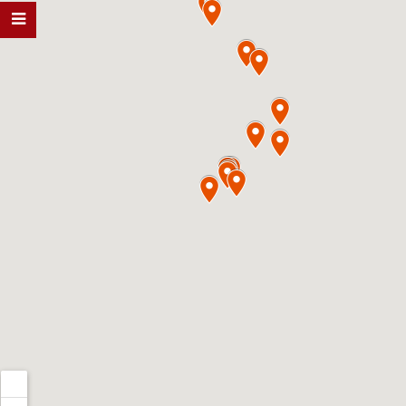
BẮC GIANG
0967.204.888
HƯNG YÊN
0967.204.888
HÀ N
PHÚ THỌ
0967.204.888
THÁI NGUYÊN
0967.204.888
NAM Đ
BẮC NINH
0967.204.888
TUYÊN QUANG
0967.204.888
HẢI DƯ