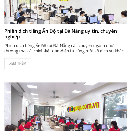
Phiên dịch tiếng Ấn Độ tại Đà Nẵng uy tín, chuyên
nghiệp
Phiên dịch tiếng
tại Đà Nẵng các chuyên ngành như
Ấn Độ
thương mai-tài chính-kế toán-điện tử cùng một số dịch vụ khác
XEM THÊM