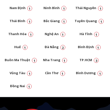
Nam Định
Ninh Bình
Thái Nguyên
1
1
1
Thái Bình
Bắc Giang
Tuyên Quang
1
1
1
Thanh Hóa
Nghệ An
Hà Tĩnh
1
1
1
Huế
Đà Nẵng
Bình Định
1
2
1
Buôn Ma Thuật
Nha Trang
TP.HCM
1
1
3
Vũng Tàu
Cần Thơ
Bình Dương
1
1
1
Đồng Nai
1