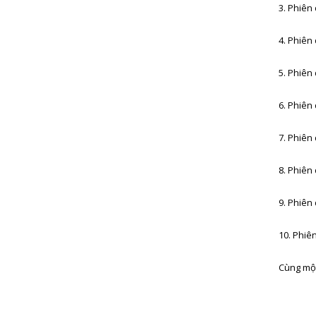
3. Phiên 
4. Phiên 
5. Phiên 
6. Phiên 
7. Phiên 
8. Phiên 
9. Phiên 
10. Phiên
Cùng một