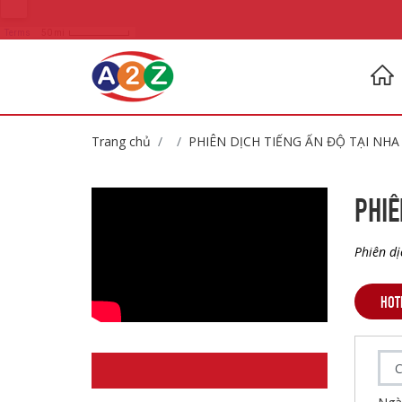
Trang chủ
PHIÊN DỊCH TIẾNG ẤN ĐỘ TẠI NHA
PHIÊ
Phiên dị
HOT