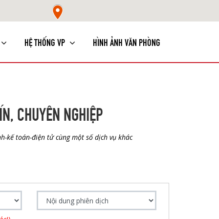
HỆ THỐNG VP
HÌNH ẢNH VĂN PHÒNG
TÍN, CHUYÊN NGHIỆP
h-kế toán-điện tử cùng một số dịch vụ khác