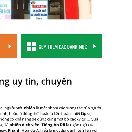
XEM THÊM CÁC DANH MỤC
ng uy tín, chuyên
ọi người biết.
Phiên
là một nhóm các tương tác của người
rình, hoặc là đồng thời hoặc là liên hoàn, thiết lập sự
hông có khả năng để dùng cùng một bộ các ký tự. ... Quá
gọi là
phiên dịch viên
.
Tiếng Ấn Độ
là ngôn ngữ của
ngày.
Khánh Hòa
được hiểu là một địa danh gắn liền với