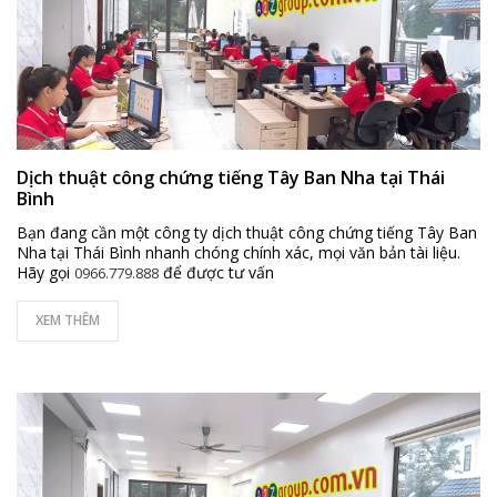
Dịch thuật công chứng tiếng Tây Ban Nha tại Thái
Bình
Bạn đang cần một công ty dịch thuật công chứng tiếng Tây Ban
Nha tại Thái Bình nhanh chóng chính xác, mọi văn bản tài liệu.
Hãy gọi
để được tư vấn
0966.779.888
XEM THÊM