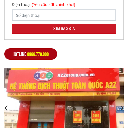
Điện thoại
(Yêu cầu sđt chính xác!)
HOTLINE
0966.779.888
,
,
,
,
,
,
,