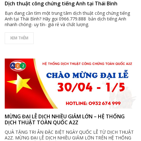
Dịch thuật công chứng tiếng Anh tại Thái Bình
Bạn đang cần tìm một trung tâm dịch thuật công chứng tiếng
Anh tại Thái Bình? Hãy gọi 0966.779.888 bản dịch tiếng Anh
nhanh chóng- uy tín- giá rẻ và chất lượng.
XEM THÊM
MỪNG ĐẠI LỄ DỊCH NHIỀU GIẢM LỚN – HỆ THỐNG
DỊCH THUẬT TOÀN QUỐC A2Z
QUÀ TẶNG TRI ÂN ĐẶC BIỆT NGÀY QUỐC LỄ TỪ DỊCH THUẬT
A2Z. MỪNG ĐẠI LỄ DỊCH NHIỀU GIẢM LỚN TRÊN HỆ THỐNG