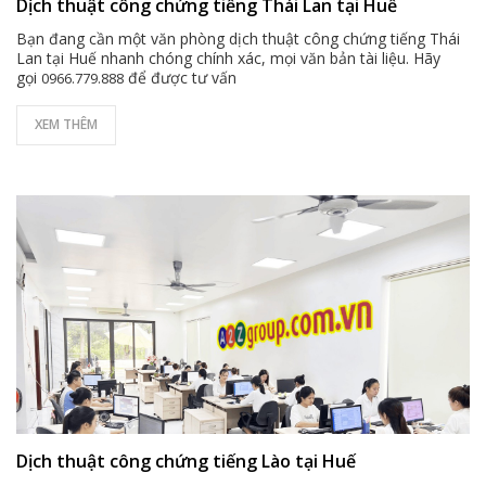
Dịch thuật công chứng tiếng Thái Lan tại Huế
Bạn đang cần một văn phòng dịch thuật công chứng tiếng Thái
Lan tại Huế nhanh chóng chính xác, mọi văn bản tài liệu. Hãy
gọi
để được tư vấn
0966.779.888
XEM THÊM
Dịch thuật công chứng tiếng Lào tại Huế