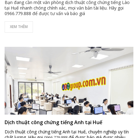
Bạn đang cần một văn phòng dịch thuật công chứng tiếng Lào
tại Huế nhanh chóng chính xác, mọi văn bản tài liệu. Hãy gọi
0966.779.888 để được tư vấn và báo giá
XEM THÊM
Dịch thuật công chứng tiếng Anh tại Huế
Dịch thuật công chứng tiếng Anh tại Huế, chuyên nghiệp uy tín
chất lượng. Hãy gọi
để được báo giá được nhiều
0966.779.888