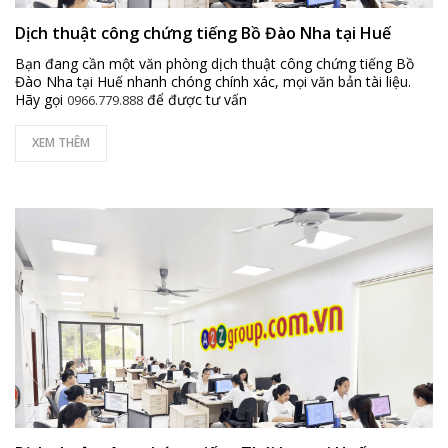
Dịch thuật công chứng tiếng Bồ Đào Nha tại Huế
Bạn đang cần một văn phòng dịch thuật công chứng tiếng Bồ
Đào Nha tại Huế nhanh chóng chính xác, mọi văn bản tài liệu.
Hãy gọi
để được tư vấn
0966.779.888
XEM THÊM