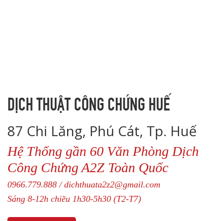
DỊCH THUẬT CÔNG CHỨNG HUẾ
87 Chi Lăng, Phú Cát, Tp. Huế
Hệ Thống gần 60 Văn Phòng Dịch
Công Chứng A2Z Toàn Quốc
0966.779.888 / dichthuata2z2@gmail.com
Sáng 8-12h chiều 1h30-5h30 (T2-T7)