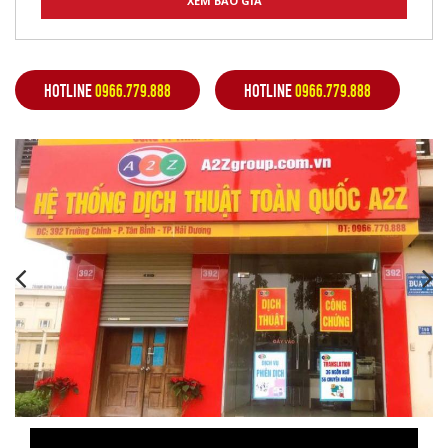
HOTLINE
0966.779.888
HOTLINE
0966.779.888
,
,
,
,
,
,
,