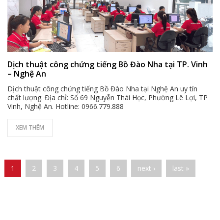
Dịch thuật công chứng tiếng Bồ Đào Nha tại TP. Vinh
– Nghệ An
Dịch thuật công chứng tiếng Bồ Đào Nha tại Nghệ An uy tín
chất lượng. Địa chỉ: Số 69 Nguyễn Thái Học, Phường Lê Lợi, TP
Vinh, Nghệ An. Hotline: 0966.779.888
XEM THÊM
Pages
1
2
3
4
5
6
next ›
last »