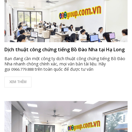
Dịch thuật công chứng tiếng Bồ Đào Nha tại Hạ Long
Bạn đang cần một công ty dịch thuật công chứng tiếng Bồ Đào
Nha nhanh chóng chính xác, mọi văn bản tài liệu. Hãy
gọi
trên toàn quốc để được tư vấn
0966.779.888
XEM THÊM