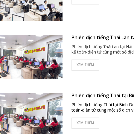
Phiên dịch tiếng Thái Lan 
Phiên dịch tiếng
tại Hải
Thái Lan
kế toán-điện tử cùng một số dịc
XEM THÊM
Phiên dịch tiếng Thái tại 
Phiên dịch tiếng Thái tại Bình 
toán-điện tử cùng một số dịch 
XEM THÊM