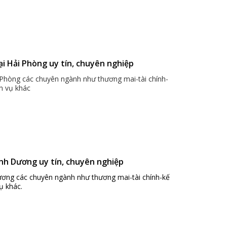
tại Hải Phòng uy tín, chuyên nghiệp
 Phòng các chuyên ngành như thương mai-tài chính-
h vụ khác
Bình Dương uy tín, chuyên nghiệp
Dương các chuyên ngành như thương mai-tài chính-kế
vụ khác.