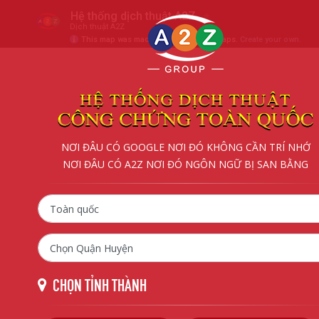
NƠI ĐÂU CÓ GOOGLE NƠI ĐÓ KHÔNG CẦN TRÍ NHỚ
NƠI ĐÂU CÓ A2Z NƠI ĐÓ NGÔN NGỮ BỊ SAN BẰNG
CHỌN TỈNH THÀNH