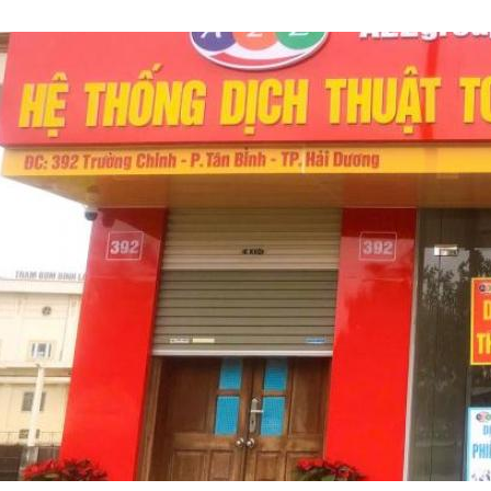
,
,
,
,
,