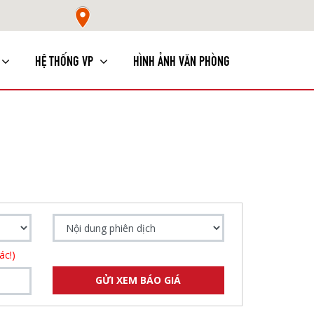
HỆ THỐNG VP
HÌNH ẢNH VĂN PHÒNG
ác!)