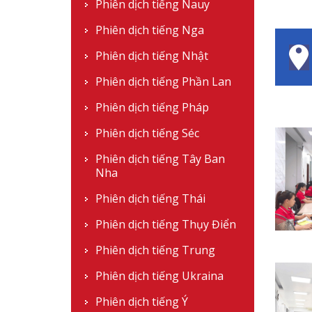
Phiên dịch tiếng Nauy
Phiên dịch tiếng Nga
Phiên dịch tiếng Nhật
Phiên dịch tiếng Phần Lan
Phiên dịch tiếng Pháp
Phiên dịch tiếng Séc
Phiên dịch tiếng Tây Ban
Nha
Phiên dịch tiếng Thái
Phiên dịch tiếng Thụy Điển
Phiên dịch tiếng Trung
Phiên dịch tiếng Ukraina
Phiên dịch tiếng Ý