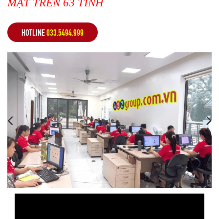
MẶT TRÊN 63 TỈNH
HOTLINE
033.5494.999
,
,
,
,
,
,
,