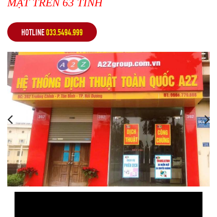
MẶT TRÊN 63 TỈNH
HOTLINE
033.5494.999
,
,
,
,
,
,
,