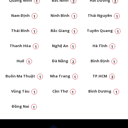
Quảng Ninh
Bắc Ninh
Hải Dương
1
2
2
Nam Định
Ninh Bình
Thái Nguyên
1
1
1
Thái Bình
Bắc Giang
Tuyên Quang
1
1
1
Thanh Hóa
Nghệ An
Hà Tĩnh
1
1
1
Huế
Đà Nẵng
Bình Định
1
2
1
Buôn Ma Thuật
Nha Trang
TP.HCM
1
1
3
Vũng Tàu
Cần Thơ
Bình Dương
1
1
1
Đồng Nai
1