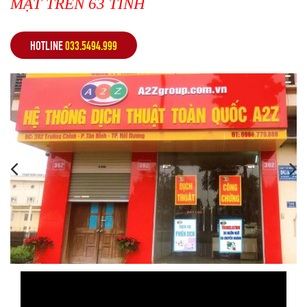
MẶT TRÊN 63 TỈNH
HOTLINE
033.5494.999
,
,
,
,
,
,
,