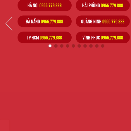
888
HÀ NỘI
0966.779.888
HẢI PHÒNG
0966.779.888
9.888
ĐÀ NẴNG
0966.779.888
QUẢNG NINH
0966.779.888
.888
TP HCM
0966.779.888
VĨNH PHÚC
0966.779.888