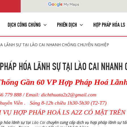
DỊCH CÔNG CHỨNG
PHIÊN DỊCH
HỢP PHÁP HÓA LS
A LÃNH SỰ TẠI LÀO CAI NHANH CHÓNG CHUYÊN NGHIỆP
PHÁP HÓA LÃNH SỰ TẠI LÀO CAI NHANH
Thống Gần 60 VP Hợp Pháp Hoá Lãnh
66 779 888 / Email:
dichthuata2z2@gmail.com
huyên Viên . Sáng 8-12h chiều 1h30-5h30 (T2-T7)
 VỤ HỢP PHÁP HOÁ LS A2Z CÓ MẶT TRÊN 
p hóa lãnh sự tại
Lào Cai
chuyên cung cấp dịch vụ hợp pháp lãnh sự tất 