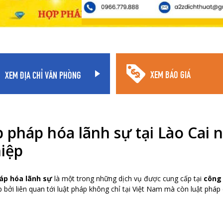
XEM ĐỊA CHỈ VĂN PHÒNG
XEM BÁO GIÁ
 pháp hóa lãnh sự tại Lào Cai
iệp
áp hóa lãnh sự
là một trong những dịch vụ được cung cấp tại
công 
 bởi liên quan tới luật pháp không chỉ tại Việt Nam mà còn luật pháp 