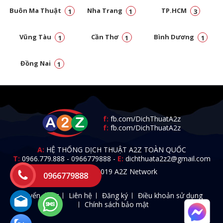
Buôn Ma Thuật
Nha Trang
TP.HCM
1
1
3
Vũng Tàu
Cần Thơ
Bình Dương
1
1
1
Đồng Nai
1
f:
fb.com/DichThuatA2z
f:
fb.com/DichThuatA2z
A:
HỆ THỐNG DỊCH THUẬT A2Z TOÀN QUỐC
T:
0966.779.888
-
0966779888
-
E:
dichthuata2z2@gmail.com
© 2009 - 2019 A2Z Network
0966779888
Tuyển dụng
Liên hệ
Đăng ký
Điều khoản sử dụng
Chính sách bảo mật