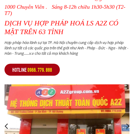
1000 Chuyên Viên . Sáng 8-12h chiều 1h30-5h30 (T2-
T7)
DỊCH VỤ HỢP PHÁP HOÁ LS A2Z CÓ
MẶT TRÊN 63 TỈNH
Hợp pháp hóa lãnh sự tại TP. Hà Nội chuyên cung cấp dịch vụ hợp pháp
lãnh sự tất cả các quốc gia trên thế giới như Anh - Pháp - Đức - Nga - Nhật -
Hàn - Trung......v.v cho tất cả mọi khách hàng
HOTLINE
0966. 779. 888
,
,
,
,
,
,
,