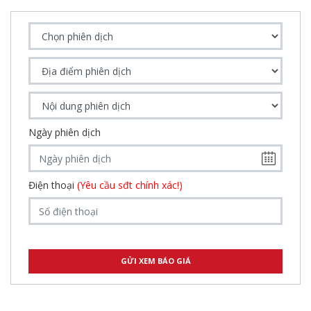
Ngày phiên dịch
Điện thoại
(Yêu cầu sđt chính xác!)