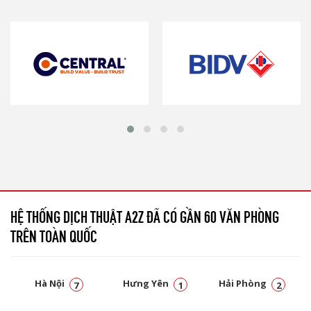
HỆ THỐNG DỊCH THUẬT A2Z ĐÃ CÓ GẦN 60 VĂN PHÒNG
TRÊN TOÀN QUỐC
Hà Nội
Hưng Yên
Hải Phòng
7
1
2