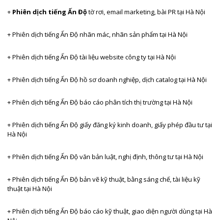
+
Phiên dịch tiếng Ấn Độ
tờ rơi, email marketing, bài PR
tại Hà Nội
+ Phiên dịch tiếng
Ấn Độ
nhãn mác, nhãn sản phẩm
tại Hà Nội
+ Phiên dịch tiếng
Ấn Độ
tài liệu website công ty
tại Hà Nội
+ Phiên dịch tiếng
Ấn Độ
hồ sơ doanh nghiệp, dịch catalog
tại Hà Nội
+ Phiên dịch tiếng
Ấn Độ
báo cáo phân tích thị trường
tại Hà Nội
+ Phiên dịch tiếng
Ấn Độ
giấy đăng ký kinh doanh, giấy phép đầu tư
tại
Hà Nội
+ Phiên dịch tiếng
Ấn Độ
văn bản luật, nghị định, thông tư
tại Hà Nội
+ Phiên dịch tiếng
Ấn Độ
bản vẽ kỹ thuật, bằng sáng chế, tài liệu kỹ
thuật
tại Hà Nội
+ Phiên dịch tiếng
Ấn Độ
báo cáo kỹ thuật, giao diện người dùng
tại Hà