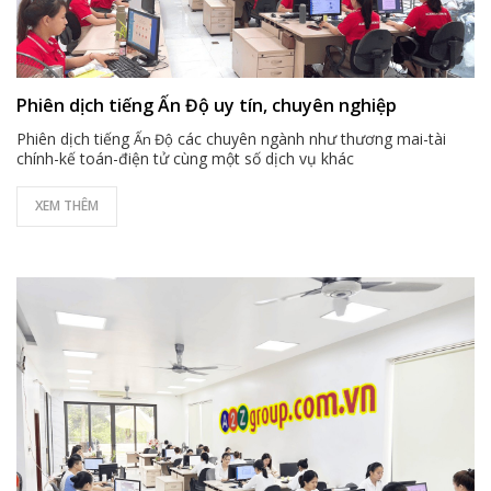
Phiên dịch tiếng Ấn Độ uy tín, chuyên nghiệp
Phiên dịch tiếng
các chuyên ngành như thương mai-tài
Ấn Độ
chính-kế toán-điện tử cùng một số dịch vụ khác
XEM THÊM