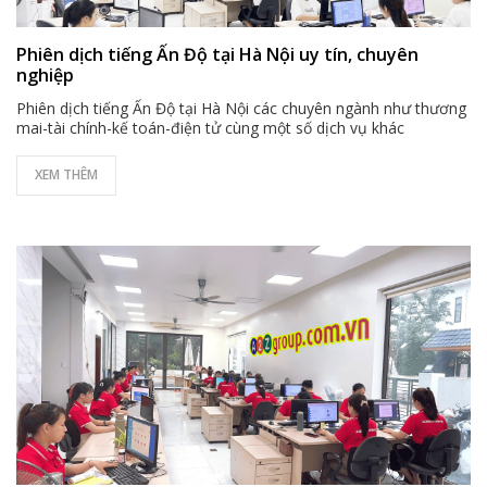
Phiên dịch tiếng Ấn Độ tại Hà Nội uy tín, chuyên
nghiệp
Phiên dịch tiếng Ấn Độ tại Hà Nội các chuyên ngành như thương
mai-tài chính-kế toán-điện tử cùng một số dịch vụ khác
XEM THÊM