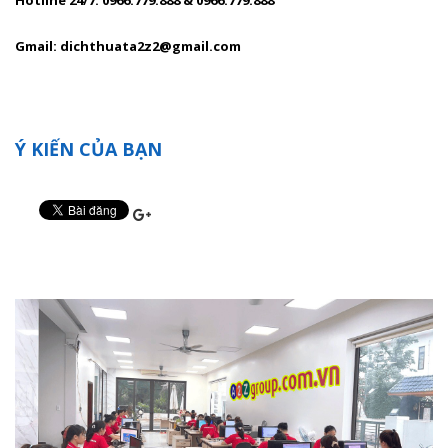
Gmail: dichthuata2z2@gmail.com
Ý KIẾN CỦA BẠN