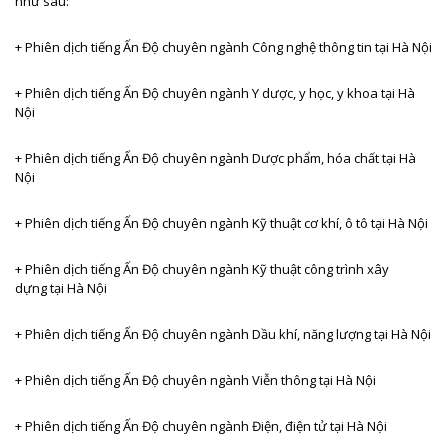
như sau:
+ Phiên dịch tiếng
Ấn Độ
chuyên ngành Công nghệ thông tin
tại Hà Nội
+ Phiên dịch tiếng
Ấn Độ
chuyên ngành Y dược, y học, y khoa
tại Hà
Nội
+ Phiên dịch tiếng
Ấn Độ
chuyên ngành Dược phẩm, hóa chất
tại Hà
Nội
+ Phiên dịch tiếng
Ấn Độ
chuyên ngành Kỹ thuật cơ khí, ô tô
tại Hà Nội
+ Phiên dịch tiếng
Ấn Độ
chuyên ngành Kỹ thuật công trình xây
dựng
tại Hà Nội
+ Phiên dịch tiếng
Ấn Độ
chuyên ngành Dầu khí, năng lượng
tại Hà Nội
+ Phiên dịch tiếng
Ấn Độ
chuyên ngành Viễn thông
tại Hà Nội
+ Phiên dịch tiếng
Ấn Độ
chuyên ngành Điện, điện tử
tại Hà Nội