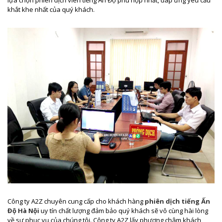
lựa chọn phiên dịch viên tiếng
Ấn Độ
phù hợp nhất, đáp ứng yêu cầu
khắt khe nhất của quý khách.
Công ty A2Z chuyên cung cấp cho khách hàng
phiên dịch tiếng Ấn
Độ Hà Nội
uy tín chất lượng đảm bảo quý khách sẽ vô cùng hài lòng
về sự phục vụ của chúng tôi. Công ty A2Z lấy phương châm khách