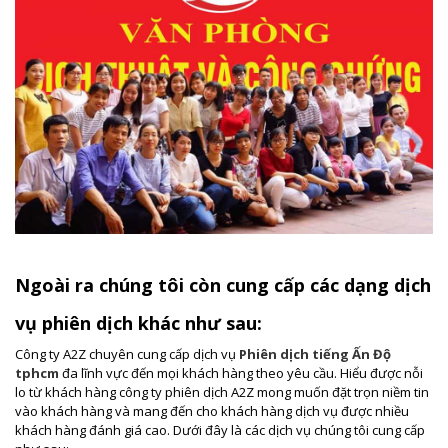
Ngoài ra chúng tôi còn cung cấp các dạng dịch
vụ phiên dịch khác như sau:
Công ty A2Z chuyên cung cấp dịch vụ
Phiên dịch tiếng Ấn Độ
tphcm
đa lĩnh vực đến mọi khách hàng theo yêu cầu. Hiểu được nỗi
lo từ khách hàng công ty phiên dịch A2Z mong muốn đặt trọn niềm tin
vào khách hàng và mang đến cho khách hàng dịch vụ được nhiều
khách hàng đánh giá cao. Dưới đây là các dịch vụ chúng tôi cung cấp