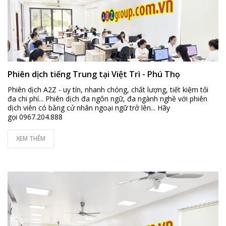
Phiên dịch tiếng Trung tại Việt Trì - Phú Thọ
Phiên dịch A2Z - uy tín, nhanh chóng, chất lượng, tiết kiệm tối
đa chi phí... Phiên dịch đa ngôn ngữ, đa ngành nghề với phiên
dịch viên có bằng cử nhân ngoại ngữ trở lên... Hãy
gọi 0967.204.888
XEM THÊM