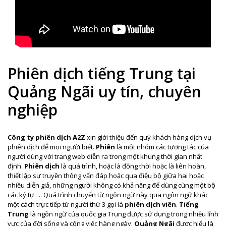
Phiên dịch tiếng Trung tại
Quảng Ngãi uy tín, chuyên
nghiệp
Công ty phiên dịch A2Z
xin giới thiệu đến quý khách hàng dịch vụ
phiên dịch để mọi người biết.
Phiên
là một nhóm các tương tác của
người dùng với trang web diễn ra trong một khung thời gian nhất
định.
Phiên dịch
là quá trình, hoặc là đồng thời hoặc là liên hoàn,
thiết lập sự truyền thông vấn đáp hoặc qua điệu bộ giữa hai hoặc
nhiều diễn giả, những người không có khả năng để dùng cùng một bộ
các ký tự. ... Quá trình chuyển từ ngôn ngữ này qua ngôn ngữ khác
một cách trực tiếp từ người thứ 3 gọi là
phiên dịch viên
.
Tiếng
Trung
là ngôn ngữ của quốc gia Trung
được sử dụng trong nhiều lĩnh
vực của đời sống và công việc hàng ngày.
Quảng Ngãi
được hiểu là