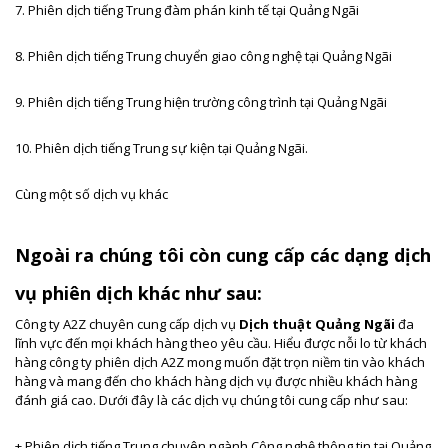
7. Phiên dịch tiếng Trung
đàm phán kinh tế tại Quảng Ngãi
8. Phiên dịch tiếng Trung
chuyển giao công nghệ tại Quảng Ngãi
9. Phiên dịch tiếng Trung
hiện trường công trình tại Quảng Ngãi
10. Phiên dịch tiếng Trung
sự kiện tại Quảng Ngãi.
Cùng một số dịch vụ khác
Ngoài ra chúng tôi còn cung cấp các dạng dịch
vụ phiên dịch khác như sau:
Công ty A2Z chuyên cung cấp dịch vụ
Dịch thuật Quảng Ngãi
đa
lĩnh vực đến mọi khách hàng theo yêu cầu. Hiểu được nỗi lo từ khách
hàng công ty phiên dịch A2Z mong muốn đặt trọn niềm tin vào khách
hàng và mang đến cho khách hàng dịch vụ được nhiều khách hàng
đánh giá cao. Dưới đây là các dịch vụ chúng tôi cung cấp như sau:
+ Phiên dịch tiếng Trung
chuyên ngành Công nghệ thông tin tại Quảng