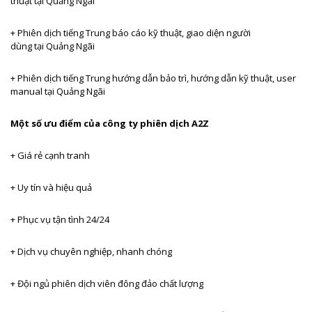
thuật tại Quảng Ngãi
+ Phiên dịch tiếng
Trung báo cáo kỹ thuật, giao diện người
dùng tại Quảng Ngãi
+ Phiên dịch tiếng
Trung hướng dẫn bảo trì, hướng dẫn kỹ thuật, user
manual tại Quảng Ngãi
Một số ưu điểm của công ty phiên dịch A2Z
+ Giá rẻ cạnh tranh
+ Uy tín và hiệu quả
+ Phục vụ tận tình 24/24
+ Dịch vụ chuyên nghiệp, nhanh chóng
+ Đội ngủ phiên dịch viên đông đảo chất lượng