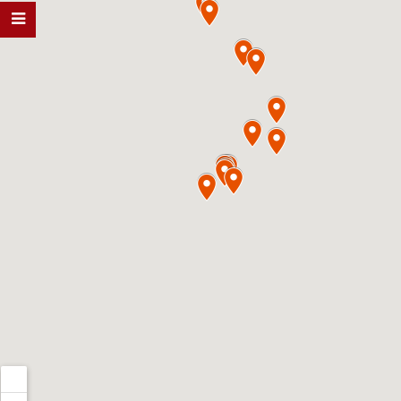
BẮC GIANG
0967.204.888
HƯNG YÊN
0967.204.888
HÀ N
PHÚ THỌ
0967.204.888
THÁI NGUYÊN
0967.204.888
NAM Đ
BẮC NINH
0967.204.888
TUYÊN QUANG
0967.204.888
HẢI DƯ