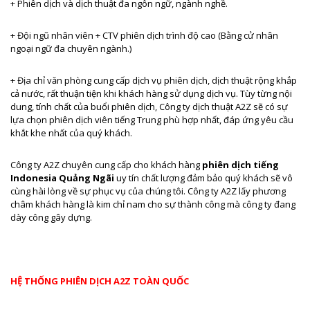
+ Phiên dịch và dịch thuật đa ngôn ngữ, ngành nghề.
+ Đội ngũ nhân viên + CTV phiên dịch trình độ cao (Bằng cử nhân
ngoại ngữ đa chuyên ngành.)
+ Địa chỉ văn phòng cung cấp dịch vụ phiên dịch, dịch thuật rộng khắp
cả nước, rất thuận tiện khi khách hàng sử dụng dịch vụ. Tùy từng nội
dung, tính chất của buổi phiên dịch, Công ty dịch thuật A2Z sẽ có sự
lựa chọn phiên dịch viên tiếng
Trung phù hợp nhất, đáp ứng yêu cầu
khắt khe nhất của quý khách.
Công ty A2Z chuyên cung cấp cho khách hàng
phiên dịch tiếng
Indonesia Quảng Ngãi
uy tín chất lượng đảm bảo quý khách sẽ vô
cùng hài lòng về sự phục vụ của chúng tôi. Công ty A2Z lấy phương
châm khách hàng là kim chỉ nam cho sự thành công mà công ty đang
dày công gây dựng.
HỆ THỐNG PHIÊN DỊCH A2Z TOÀN QUỐC