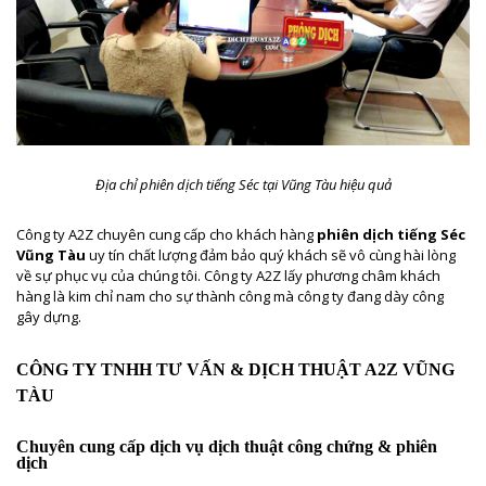
Địa chỉ phiên dịch tiếng Séc tại Vũng Tàu hiệu quả
Công ty A2Z chuyên cung cấp cho khách hàng
phiên dịch tiếng Séc
Vũng Tàu
uy tín chất lượng đảm bảo quý khách sẽ vô cùng hài lòng
về sự phục vụ của chúng tôi. Công ty A2Z lấy phương châm khách
hàng là kim chỉ nam cho sự thành công mà công ty đang dày công
gây dựng.
CÔNG TY TNHH TƯ VẤN & DỊCH THUẬT A2Z VŨNG
TÀU
Chuyên cung cấp dịch vụ dịch thuật công chứng & phiên
dịch