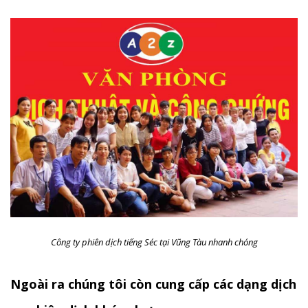
Công ty phiên dịch tiếng Séc tại Vũng Tàu nhanh chóng
Ngoài ra chúng tôi còn cung cấp các dạng dịch