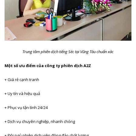
Trung tâm phiên dịch tiếng Séc tại Vũng Tàu chuẩn xác
Một số ưu điểm của công ty phiên dịch A2Z
+ Giá rẻ cạnh tranh
+ Uy tín và hiệu quả
+ Phục vụ tận tình 24/24
+ Dịch vụ chuyên nghiệp, nhanh chóng
+ Đội ngủ phiên dịch viên đông đảo chất lượng