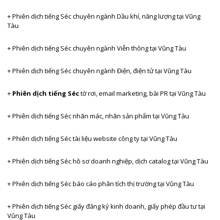
+ Phiên dịch tiếng
Séc chuyên ngành Dầu khí, năng lượng tại Vũng
Tàu
+ Phiên dịch tiếng
Séc chuyên ngành Viễn thông tại Vũng Tàu
+ Phiên dịch tiếng
Séc
chuyên ngành Điện, điện tử
tại Vũng Tàu
+
Phiên dịch tiếng Séc
tờ rơi, email marketing, bài PR
tại Vũng Tàu
+ Phiên dịch tiếng
Séc
nhãn mác, nhãn sản phẩm
tại Vũng Tàu
+ Phiên dịch tiếng
Séc tài liệu website công ty tại Vũng Tàu
+ Phiên dịch tiếng
Séc hồ sơ doanh nghiệp, dịch catalog tại Vũng Tàu
+ Phiên dịch tiếng
Séc báo cáo phân tích thị trường tại Vũng Tàu
+ Phiên dịch tiếng
Séc giấy đăng ký kinh doanh, giấy phép đầu tư tại
Vũng Tàu