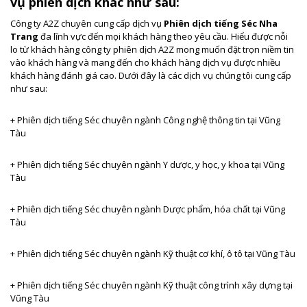
vụ phiên dịch khác như sau:
Công ty A2Z chuyên cung cấp dịch vụ
Phiên dịch tiếng Séc Nha
Trang
đa lĩnh vực đến mọi khách hàng theo yêu cầu. Hiểu được nỗi
lo từ khách hàng công ty phiên dịch A2Z mong muốn đặt trọn niềm tin
vào khách hàng và mang đến cho khách hàng dịch vụ được nhiều
khách hàng đánh giá cao. Dưới đây là các dịch vụ chúng tôi cung cấp
như sau:
+ Phiên dịch tiếng
Séc
chuyên ngành Công nghệ thông tin
tại Vũng
Tàu
+ Phiên dịch tiếng
Séc
chuyên ngành Y dược, y học, y khoa
tại Vũng
Tàu
+ Phiên dịch tiếng
Séc
chuyên ngành Dược phẩm, hóa chất
tại Vũng
Tàu
+ Phiên dịch tiếng
Séc
chuyên ngành Kỹ thuật cơ khí, ô tô
tại Vũng Tàu
+ Phiên dịch tiếng
Séc
chuyên ngành Kỹ thuật công trình xây dựng
tại
Vũng Tàu