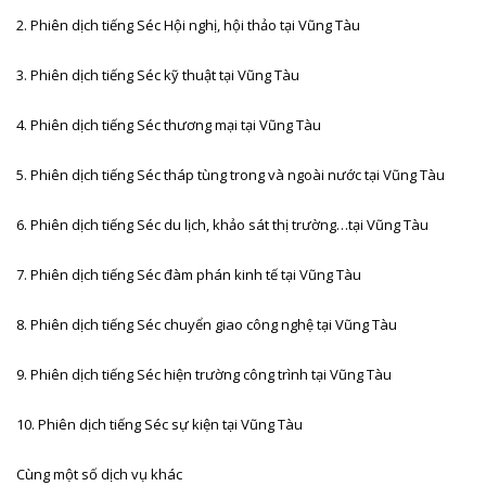
2. Phiên dịch tiếng
Séc
Hội nghị, hội thảo
tại Vũng Tàu
3. Phiên dịch tiếng
Séc
kỹ thuật
tại Vũng Tàu
4. Phiên dịch tiếng
Séc
thương mại
tại Vũng Tàu
5. Phiên dịch tiếng
Séc tháp tùng trong và ngoài nước tại Vũng Tàu
6. Phiên dịch tiếng
Séc
du lịch, khảo sát thị trường…
tại Vũng Tàu
7. Phiên dịch tiếng
Séc
đàm phán kinh tế
tại Vũng Tàu
8. Phiên dịch tiếng
Séc
chuyển giao công nghệ
tại Vũng Tàu
9. Phiên dịch tiếng
Séc
hiện trường công trình
tại Vũng Tàu
10. Phiên dịch tiếng
Séc sự kiện tại Vũng Tàu
Cùng một số dịch vụ khác