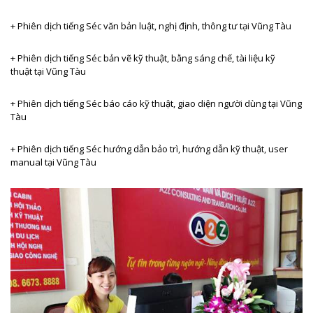
+ Phiên dịch tiếng
Séc văn bản luật, nghị định, thông tư tại Vũng Tàu
+ Phiên dịch tiếng
Séc bản vẽ kỹ thuật, bằng sáng chế, tài liệu kỹ
thuật tại Vũng Tàu
+ Phiên dịch tiếng
Séc báo cáo kỹ thuật, giao diện người dùng tại Vũng
Tàu
+ Phiên dịch tiếng
Séc hướng dẫn bảo trì, hướng dẫn kỹ thuật, user
manual tại Vũng Tàu