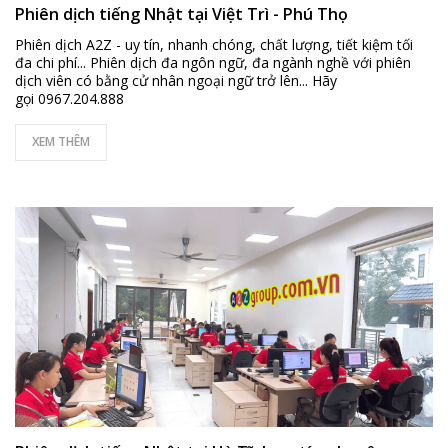
Phiên dịch tiếng Nhật tại Việt Trì - Phú Thọ
Phiên dịch A2Z - uy tín, nhanh chóng, chất lượng, tiết kiệm tối
đa chi phí... Phiên dịch đa ngôn ngữ, đa ngành nghề với phiên
dịch viên có bằng cử nhân ngoại ngữ trở lên... Hãy
gọi 0967.204.888
XEM THÊM