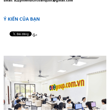
Email: a2zphiendichtoanquoc@gmail.com
Ý KIẾN CỦA BẠN