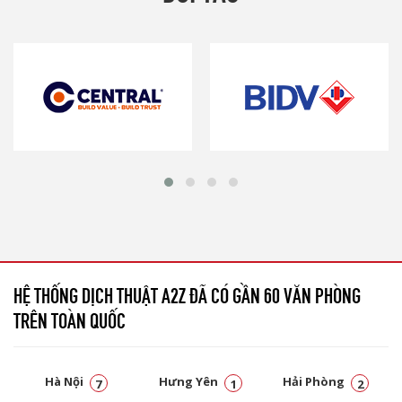
HỆ THỐNG DỊCH THUẬT A2Z ĐÃ CÓ GẦN 60 VĂN PHÒNG
TRÊN TOÀN QUỐC
Hà Nội
Hưng Yên
Hải Phòng
7
1
2