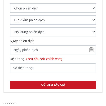
Ngày phiên dịch
Điện thoại
(Yêu cầu sđt chính xác!)
,
,
,
,
,
,
,