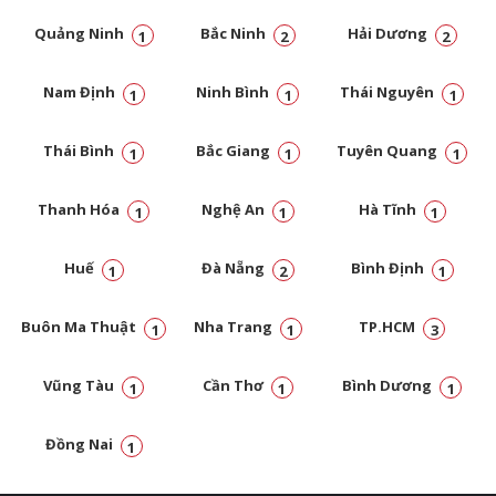
Quảng Ninh
Bắc Ninh
Hải Dương
1
2
2
Nam Định
Ninh Bình
Thái Nguyên
1
1
1
Thái Bình
Bắc Giang
Tuyên Quang
1
1
1
Thanh Hóa
Nghệ An
Hà Tĩnh
1
1
1
Huế
Đà Nẵng
Bình Định
1
2
1
Buôn Ma Thuật
Nha Trang
TP.HCM
1
1
3
Vũng Tàu
Cần Thơ
Bình Dương
1
1
1
Đồng Nai
1