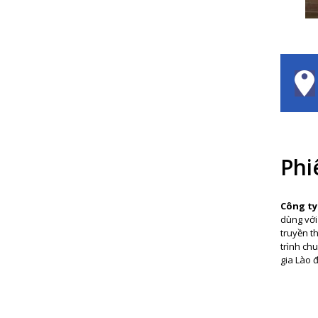
Phi
Công ty
dùng với
truyền t
trình ch
gia Lào 