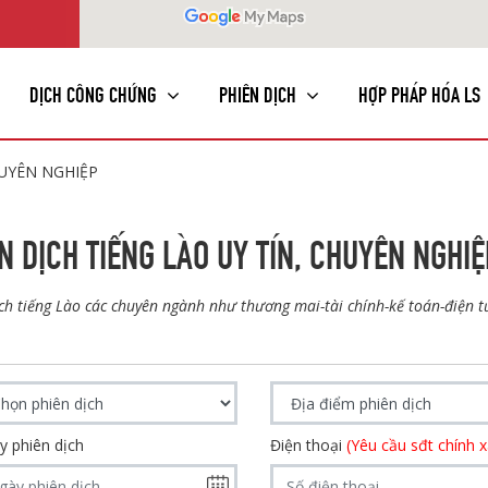
DỊCH CÔNG CHỨNG
PHIÊN DỊCH
HỢP PHÁP HÓA LS
HUYÊN NGHIỆP
N DỊCH TIẾNG LÀO UY TÍN, CHUYÊN NGHIỆ
ch tiếng Lào các chuyên ngành như thương mai-tài chính-kế toán-điện t
y phiên dịch
Điện thoại
(Yêu cầu sđt chính x