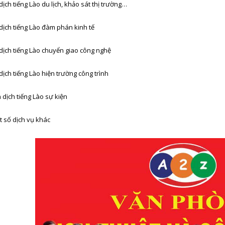
dịch tiếng
Lào
du lịch, khảo sát thị trường…
dịch tiếng
Lào
đàm phán kinh tế
dịch tiếng
Lào
chuyển giao công nghệ
dịch tiếng
Lào
hiện trường công trình
 dịch tiếng
Lào
sự kiện
 số dịch vụ khác