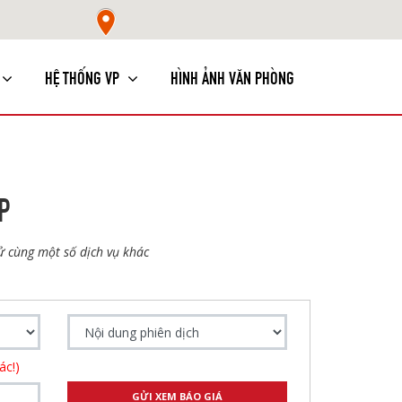
HỆ THỐNG VP
HÌNH ẢNH VĂN PHÒNG
P
ử cùng một số dịch vụ khác
ác!)