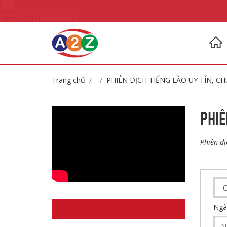
Trang chủ
PHIÊN DỊCH TIẾNG LÀO UY TÍN, C
PHIÊ
Phiên dị
Ngà