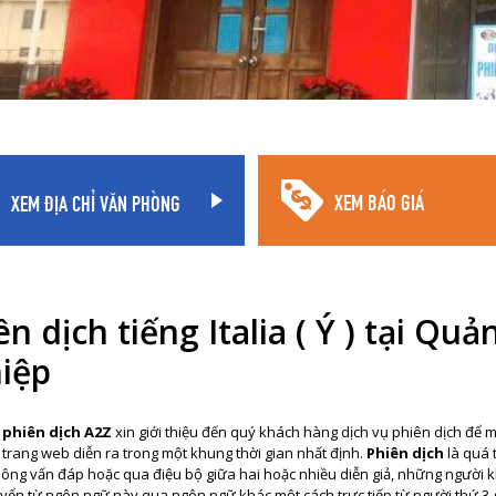
XEM ĐỊA CHỈ VĂN PHÒNG
XEM BÁO GIÁ
ên dịch tiếng Italia ( Ý ) tại Qu
iệp
 phiên dịch A2Z
xin giới thiệu đến quý khách hàng dịch vụ phiên dịch để m
 trang web diễn ra trong một khung thời gian nhất định.
Phiên dịch
là quá t
hông vấn đáp hoặc qua điệu bộ giữa hai hoặc nhiều diễn giả, những người k
uyển từ ngôn ngữ này qua ngôn ngữ khác một cách trực tiếp từ người thứ 3 