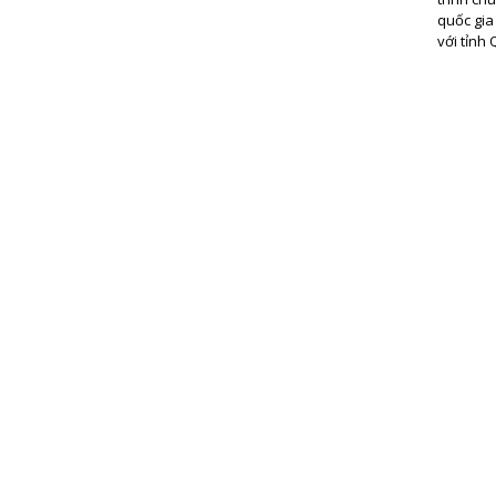
quốc gi
với tỉnh