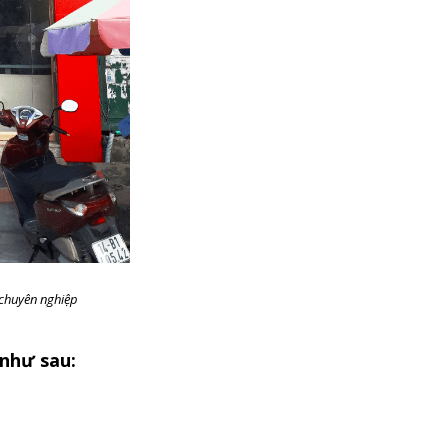
i chuyên nghiệp
 như sau: