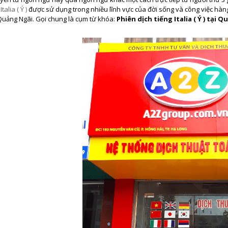
a
Italia ( Ý )
được sử dụng trong nhiều lĩnh vực của đời sống và công việc hàn
 Quảng Ngãi. Gọi chung là cụm từ khóa:
Phiên dịch tiếng Italia ( Ý ) tại 