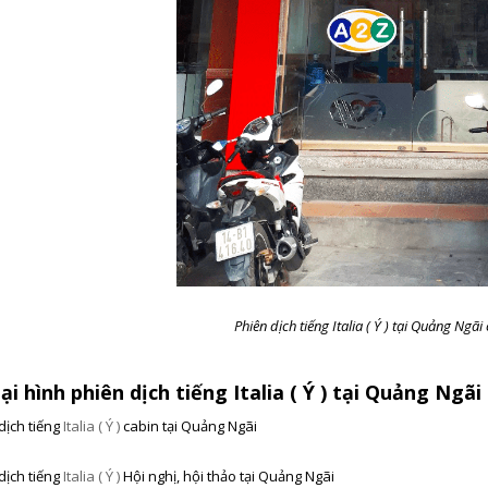
Phiên dịch tiếng Italia ( Ý ) tại Quảng Ngã
ại hình phiên dịch tiếng Italia ( Ý ) tại Quảng Ngãi
dịch tiếng
Italia ( Ý )
cabin tại Quảng Ngãi
dịch tiếng
Italia ( Ý )
Hội nghị, hội thảo tại Quảng Ngãi