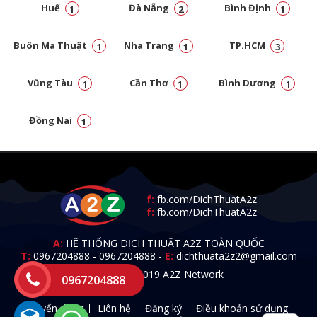
Huế
Đà Nẵng
Bình Định
1
2
1
Buôn Ma Thuật
Nha Trang
TP.HCM
1
1
3
Vũng Tàu
Cần Thơ
Bình Dương
1
1
1
Đồng Nai
1
f:
fb.com/DichThuatA2z
f:
fb.com/DichThuatA2z
A:
HỆ THỐNG DỊCH THUẬT A2Z TOÀN QUỐC
T:
0967204888
-
0967204888
-
E:
dichthuata2z2@gmail.com
© 2009 - 2019 A2Z Network
0967204888
Tuyển dụng
Liên hệ
Đăng ký
Điều khoản sử dụng