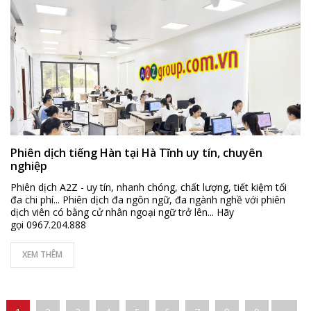
Phiên dịch tiếng Hàn tại Hà Tĩnh uy tín, chuyên
nghiệp
Phiên dịch A2Z - uy tín, nhanh chóng, chất lượng, tiết kiệm tối
đa chi phí... Phiên dịch đa ngôn ngữ, đa ngành nghề với phiên
dịch viên có bằng cử nhân ngoại ngữ trở lên... Hãy
gọi 0967.204.888
XEM THÊM