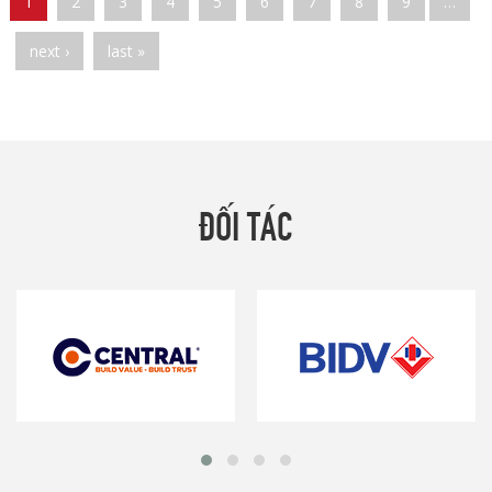
Pages
1
2
3
4
5
6
7
8
9
…
next ›
last »
ĐỐI TÁC