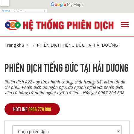
Trang chủ
PHIÊN DỊCH TIẾNG ĐỨC TẠI HẢI DƯƠNG
PHIÊN DỊCH TIẾNG ĐỨC TẠI HẢI DƯƠNG
Phiên dịch A2Z - uy tín, nhanh chóng, chất lượng, tiết kiệm tối đa
chi phí... Phiên dịch đa ngôn ngữ, đa ngành nghề với phiên dịch
viên có bằng cử nhân ngoại ngữ trở lên... Hãy gọi 0967.204.888
HOTLINE
0966.779.888