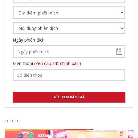
Ngày phiên dịch
Điện thoại
(Yêu cầu sđt chính xác!)
,
,
,
,
,
,
,