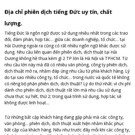
Địa chỉ phiên dịch tiếng Đức uy tín, chất
lượng.
Tiếng Đức là ngôn ngữ được sử dụng nhiều nhất trong các trao
đổi, đàm phán, hợp tác… giữa các doanh nghiệp, tổ chức… tại
Hải Dương ngoài ra cũng có rất nhiều ngôn ngữ khác được sử
dụng. Nhu cầu liên quan đến phiên dịch, dịch thuật tại Hải
Dương không hề thua kém gì 2 TP lớn là Hà Nội và TPHCM. Từ
nhu cầu lớn này mà đã có nhiều văn phòng, công ty phiên dịch,
dịch thuật mở ra, nhằm đáp ứng nhu cầu từ phía khách hàng. Lý
do tại sao nhiều công ty, tổ chức… trong nước và quốc tế không
có riêng bộ phận phiên dịch, dịch thuật? Lý do thứ nhất: vì chi phí
dành cho phiên dịch, dịch thuật rất lớn mà nhu cầu sử dụng
chưa thực sự hết, thứ 2: trong quá trình sử dụng, hợp tác sẽ
không được linh hoạt…
Từ những bất cập khách hàng đang gặp phải mà các công ty,
văn phòng… phiên dịch, dịch thuật xuất hiện nhằm khắc phục
bất cập của khách hàng. Nếu như trước đây mỗi khi các công ty,