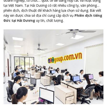
doanh nghiệp, tổ chức… quốc tế dễ dàng hợp tác và hoạt động
tại Việt Nam. Tại Hải Dương có rất nhiều công ty, văn phòng…
phiên dịch, dịch thuật để khách hàng lựa chọn sử dụng. Bài viết
này xin được chia sẻ địa chỉ cung cấp dịch vụ
Phiên dịch tiếng
Đức tại Hải Dương
uy tín, chất lượng.