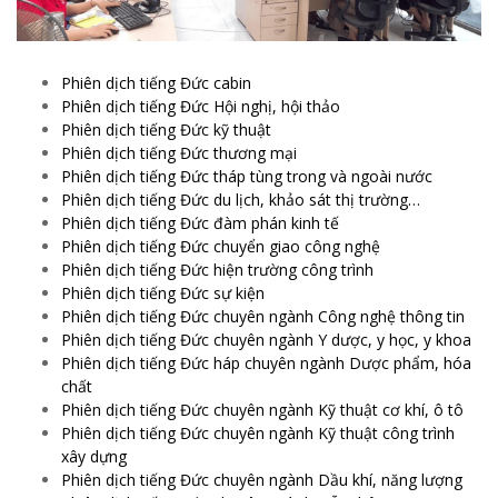
Phiên dịch tiếng Đức cabin
Phiên dịch tiếng Đức Hội nghị, hội thảo
Phiên dịch tiếng Đức kỹ thuật
Phiên dịch tiếng Đức thương mại
Phiên dịch tiếng Đức tháp tùng trong và ngoài nước
Phiên dịch tiếng Đức du lịch, khảo sát thị trường…
Phiên dịch tiếng Đức đàm phán kinh tế
Phiên dịch tiếng Đức chuyển giao công nghệ
Phiên dịch tiếng Đức hiện trường công trình
Phiên dịch tiếng Đức sự kiện
Phiên dịch tiếng Đức chuyên ngành Công nghệ thông tin
Phiên dịch tiếng Đức chuyên ngành Y dược, y học, y khoa
Phiên dịch tiếng Đức háp chuyên ngành Dược phẩm, hóa
chất
Phiên dịch tiếng Đức chuyên ngành Kỹ thuật cơ khí, ô tô
Phiên dịch tiếng Đức chuyên ngành Kỹ thuật công trình
xây dựng
Phiên dịch tiếng Đức chuyên ngành Dầu khí, năng lượng