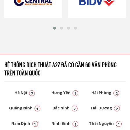
HỆ THỐNG DỊCH THUẬT A2Z ĐÃ CÓ GẦN 60 VĂN PHÒNG
TRÊN TOÀN QUỐC
Hà Nội
Hưng Yên
Hải Phòng
7
1
2
Quảng Ninh
Bắc Ninh
Hải Dương
1
2
2
Nam Định
Ninh Bình
Thái Nguyên
1
1
1