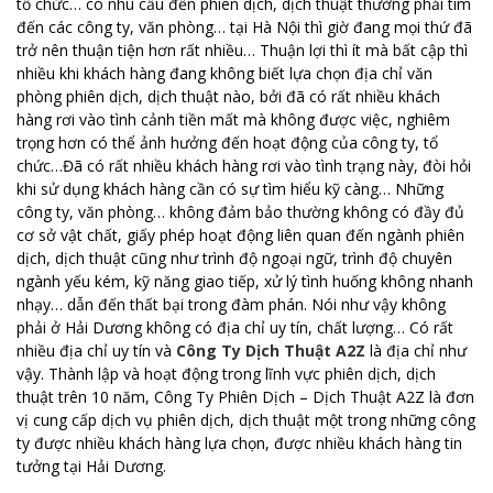
tổ chức… có nhu cầu đến phiên dịch, dịch thuật thường phải tìm
đến các công ty, văn phòng… tại Hà Nội thì giờ đang mọi thứ đã
trở nên thuận tiện hơn rất nhiều… Thuận lợi thì ít mà bất cập thì
nhiều khi khách hàng đang không biết lựa chọn địa chỉ văn
phòng phiên dịch, dịch thuật nào, bởi đã có rất nhiều khách
hàng rơi vào tình cảnh tiền mất mà không được việc, nghiêm
trọng hơn có thể ảnh hưởng đến hoạt động của công ty, tổ
chức…Đã có rất nhiều khách hàng rơi vào tình trạng này, đòi hỏi
khi sử dụng khách hàng cần có sự tìm hiểu kỹ càng… Những
công ty, văn phòng… không đảm bảo thường không có đầy đủ
cơ sở vật chất, giấy phép hoạt động liên quan đến ngành phiên
dịch, dịch thuật cũng như trình độ ngoại ngữ, trình độ chuyên
ngành yếu kém, kỹ năng giao tiếp, xử lý tình huống không nhanh
nhạy… dẫn đến thất bại trong đàm phán. Nói như vậy không
phải ở Hải Dương không có địa chỉ uy tín, chất lượng… Có rất
nhiều địa chỉ uy tín và
Công Ty Dịch Thuật A2Z
là địa chỉ như
vậy. Thành lập và hoạt động trong lĩnh vực phiên dịch, dịch
thuật trên 10 năm, Công Ty Phiên Dịch – Dịch Thuật A2Z là đơn
vị cung cấp dịch vụ phiên dịch, dịch thuật một trong những công
ty được nhiều khách hàng lựa chọn, được nhiều khách hàng tin
tưởng tại Hải Dương.