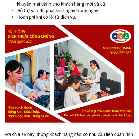
khuyến mại dành cho khách hàng mới và cũ.
Hỗ trợ vấn đề phát sinh ngay trong ngày
Hoàn phí khi có lỗi từ dịch vụ…
Với chia sẻ này những khách hàng nào có nhu cầu liên quan đến