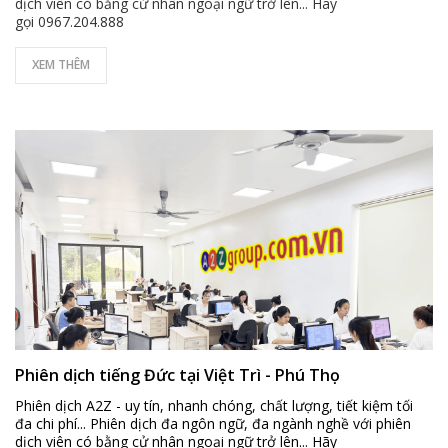
dịch viên có bằng cử nhân ngoại ngữ trở lên... Hãy
gọi 0967.204.888
XEM THÊM
Phiên dịch tiếng Đức tại Việt Trì - Phú Thọ
Phiên dịch A2Z - uy tín, nhanh chóng, chất lượng, tiết kiệm tối
đa chi phí... Phiên dịch đa ngôn ngữ, đa ngành nghề với phiên
dịch viên có bằng cử nhân ngoại ngữ trở lên... Hãy