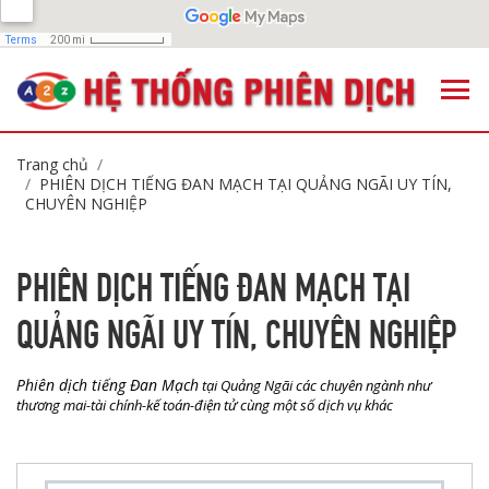
Trang chủ
PHIÊN DỊCH TIẾNG ĐAN MẠCH TẠI QUẢNG NGÃI UY TÍN,
CHUYÊN NGHIỆP
PHIÊN DỊCH TIẾNG ĐAN MẠCH TẠI
QUẢNG NGÃI UY TÍN, CHUYÊN NGHIỆP
Phiên dịch tiếng Đan Mạch
tại Quảng Ngãi các chuyên ngành như
thương mai-tài chính-kế toán-điện tử cùng một số dịch vụ khác