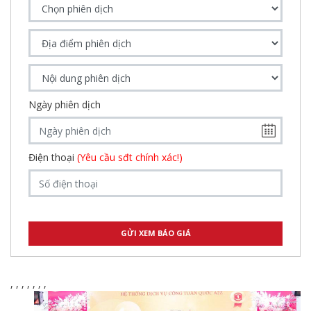
Ngày phiên dịch
Điện thoại
(Yêu cầu sđt chính xác!)
,
,
,
,
,
,
,