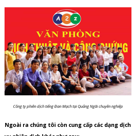
Công ty phiên dịch tiếng Đan Mạch tại Quảng Ngãi chuyên nghiệp
Ngoài ra chúng tôi còn cung cấp các dạng dịch