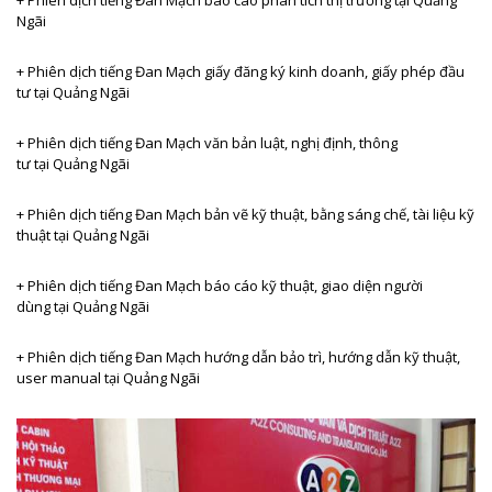
Ngãi
+ Phiên dịch tiếng Đan Mạch
giấy đăng ký kinh doanh, giấy phép đầu
tư tại Quảng Ngãi
+ Phiên dịch tiếng
Đan Mạch văn bản luật, nghị định, thông
tư tại Quảng Ngãi
+ Phiên dịch tiếng
Đan Mạch bản vẽ kỹ thuật, bằng sáng chế, tài liệu kỹ
thuật tại Quảng Ngãi
+ Phiên dịch tiếng
Đan Mạch báo cáo kỹ thuật, giao diện người
dùng tại Quảng Ngãi
+ Phiên dịch tiếng
Đan Mạch hướng dẫn bảo trì, hướng dẫn kỹ thuật,
user manual tại Quảng Ngãi