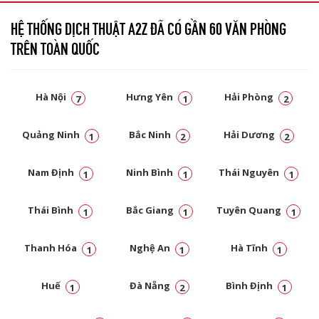
HỆ THỐNG DỊCH THUẬT A2Z ĐÃ CÓ GẦN 60 VĂN PHÒNG
TRÊN TOÀN QUỐC
Hà Nội
Hưng Yên
Hải Phòng
7
1
2
Quảng Ninh
Bắc Ninh
Hải Dương
1
2
2
Nam Định
Ninh Bình
Thái Nguyên
1
1
1
Thái Bình
Bắc Giang
Tuyên Quang
1
1
1
Thanh Hóa
Nghệ An
Hà Tĩnh
1
1
1
Huế
Đà Nẵng
Bình Định
1
2
1