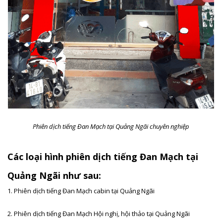
Phiên dịch tiếng Đan Mạch tại Quảng Ngãi chuyên nghiệp
Các loại hình phiên dịch tiếng Đan Mạch tại
Quảng Ngãi như sau:
1. Phiên dịch tiếng Đan Mạch
cabin tại Quảng Ngãi
2. Phiên dịch tiếng Đan Mạch
Hội nghị, hội thảo tại Quảng Ngãi