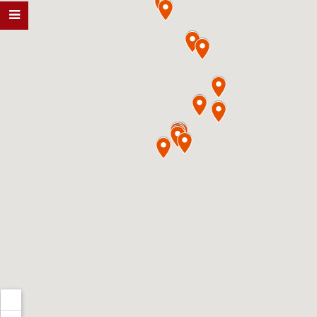
BẮC GIANG
0967.204.888
HƯNG YÊN
0967.204.888
HÀ N
PHÚ THỌ
0967.204.888
THÁI NGUYÊN
0967.204.888
NAM Đ
BẮC NINH
0967.204.888
TUYÊN QUANG
0967.204.888
HẢI DƯ