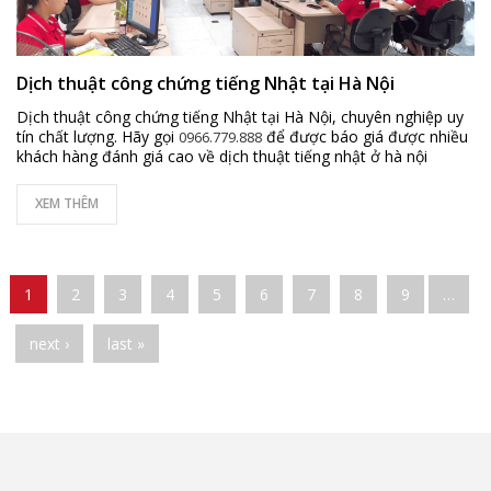
Dịch thuật công chứng tiếng Nhật tại Hà Nội
Dịch thuật công chứng tiếng Nhật tại Hà Nội, chuyên nghiệp uy
tín chất lượng. Hãy gọi
để được báo giá được nhiều
0966.779.888
khách hàng đánh giá cao về dịch thuật tiếng nhật ở hà nội
XEM THÊM
Pages
1
2
3
4
5
6
7
8
9
…
next ›
last »