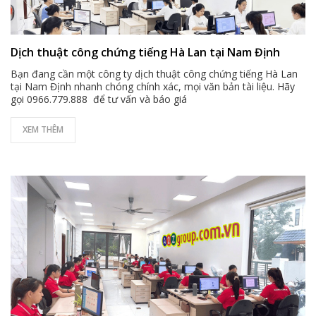
Dịch thuật công chứng tiếng Hà Lan tại Nam Định
Bạn đang cần một công ty dịch thuật công chứng tiếng Hà Lan
tại Nam Định nhanh chóng chính xác, mọi văn bản tài liệu. Hãy
gọi 0966.779.888 để tư vấn và báo giá
XEM THÊM