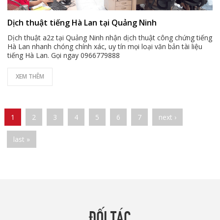
Dịch thuật tiếng Hà Lan tại Quảng Ninh
Dịch thuật a2z tại Quảng Ninh nhận dịch thuật công chứng tiếng
Hà Lan nhanh chóng chính xác, uy tín mọi loại văn bản tài liệu
tiếng Hà Lan. Gọi ngay 0966779888
XEM THÊM
Pages
1
2
3
4
5
6
7
next ›
last »
ĐỐI TÁC