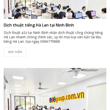
Dịch thuật tiếng Hà Lan tại Ninh Bình
Dịch thuật a2z tại Ninh Bình nhận dịch thuật công chứng tiếng
Hà Lan nhanh chóng chính xác, uy tín mọi loại văn bản tài liệu
tiếng Hà Lan. Gọi ngay 0966779888
XEM THÊM