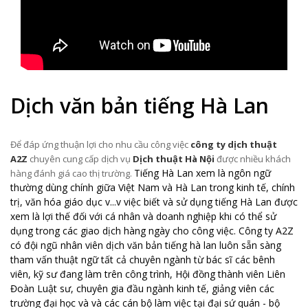
Dịch văn bản tiếng Hà Lan
Để đáp ứng thuận lợi cho nhu cầu công việc
công ty dịch thuật
A2Z
chuyên cung cấp dịch vụ
Dịch thuật Hà Nội
được nhiều khách
Tiếng Hà Lan xem là ngôn ngữ
hàng đánh giá cao thị trường.
thường dùng chính giữa Việt Nam và Hà Lan trong kinh tế, chính
trị, văn hóa giáo dục v...v việc biết và sử dụng tiếng Hà Lan được
xem là lợi thế đối với cá nhân và doanh nghiệp khi có thể sử
dụng trong các giao dịch hàng ngày cho công việc. Công ty A2Z
có đội ngũ nhân viên dịch văn bản tiếng hà lan luôn sẵn sàng
tham vấn thuật ngữ tất cả chuyên ngành từ bác sĩ các bênh
viên, kỹ sư đang làm trên công trình, Hội đồng thành viên Liên
Đoàn Luật sư, chuyên gia đầu ngành kinh tế, giảng viên các
trường đại học và và các cán bộ làm việc tại đại sứ quán - bộ