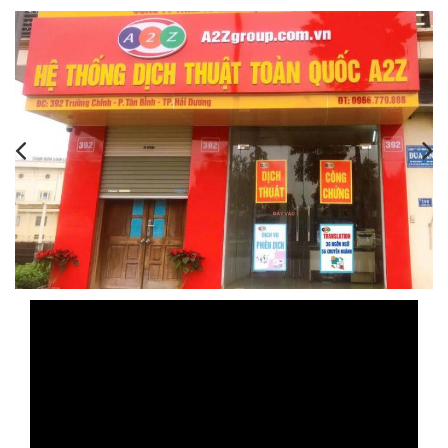
,
,
,
,
,
,
,