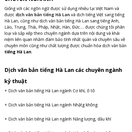
Giống với các ngôn ngữ được sử dụng nhiều tại Việt Nam và
được
dịch văn bản tiếng Hà Lan
và dịch tiếng Việt sang tiếng
Hà Lan, cũng như dịch văn bản tiếng Hà Lan sang tiếng Anh,
Lào, Trung, Thái, Pháp, Nhật, Hàn, Đức…. được chúng tôi phân
loại và sắp xếp theo chuyên ngành dựa trên nội dung và khái
niệm liên quan nhằm đàm bảo tính nhất quán và chuyên sâu về
chuyên môn cũng như chất lượng được chuẩn hóa dịch văn bản
tiếng Hà Lan
.
Dịch văn bản tiếng Hà Lan các chuyên ngành
kỷ thuật
+ Dịch văn bản tiếng Hà Lan ngành Cơ khí, ô tô
+ Dịch văn bản tiếng Hà Lan ngành Nhậtg không
+ Dịch văn bản tiếng Hà Lan ngành Năng lượng, dầu khí