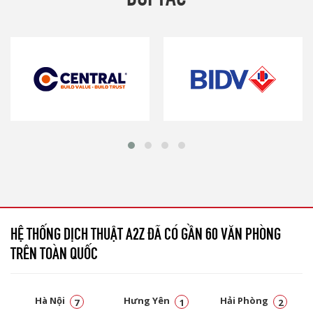
HỆ THỐNG DỊCH THUẬT A2Z ĐÃ CÓ GẦN 60 VĂN PHÒNG
TRÊN TOÀN QUỐC
Hà Nội
Hưng Yên
Hải Phòng
7
1
2