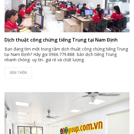
Dịch thuật công chứng tiếng Trung tại Nam Định
Bạn đang tìm một trung tâm dịch thuật công chứng tiếng Trung
tại Nam Định? Hãy gọi 0966.779.888 bản dịch tiếng Trung
nhanh chóng- uy tín- giá rẻ và chất lượng.
XEM THÊM