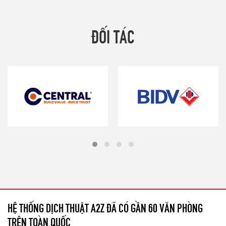
ĐỐI TÁC
HỆ THỐNG DỊCH THUẬT A2Z ĐÃ CÓ GẦN 60 VĂN PHÒNG
TRÊN TOÀN QUỐC