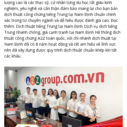
lượng cao là các thạc sỹ, cử nhân từng du học rất giàu kinh
nghiệm, yêu nghề và cẩn thận đảm bảo mang lại cho bạn bản
dịch thuật công chứng tiếng Trung tại Nam Định chuẩn chính
xác trong từ chuyên ngành và dễ hiểu được đánh giá cao. Đọc
thêm: Dịch thuật tiếng Trung tại Nam Định Dịch vụ dịch tiếng
Trung nhanh chóng, giá cạnh tranh tại Nam Định Hệ thống dịch
thuật công chứng A2Z toàn quốc, với chi nhánh dịch thuật tại
Nam Định đã có 8 năm hoạt động và rất am hiểu về lĩnh vực
nên đã xây dựng được quy trình dịch thuật chuẩn khép kín tất
các khâu.