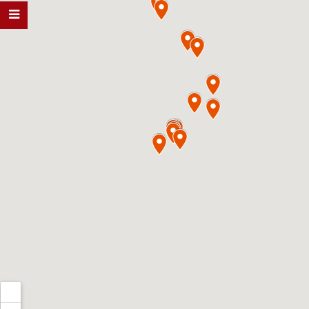
BẮC GIANG
0966.779.888
HƯNG YÊN
0966.779.888
HÀ N
PHÚ THỌ
0966.779.888
THÁI NGUYÊN
0966.779.888
NAM Đ
BẮC NINH
0966.779.888
TUYÊN QUANG
0966.779.888
HẢI DƯ