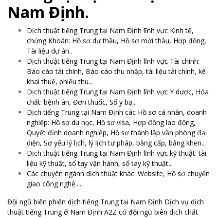
Nam Định.
Dịch thuật tiếng Trung tại Nam Định lĩnh vực Kinh tế,
chứng Khoán: Hồ sơ dự thầu, Hồ sơ mời thầu, Hợp đồng,
Tài liệu dự án..
Dịch thuật tiếng Trung tại Nam Định lĩnh vực Tài chính:
Báo cáo tài chính, Báo cáo thu nhập, tài liệu tài chính, kê
khai thuế, phiếu thu...
Dịch thuật tiếng Trung tại Nam Định lĩnh vực Y dược, Hóa
chất: bệnh án, Đơn thuốc, Sổ y bạ...
Dịch tiếng Trung tại Nam Định các Hồ sơ cá nhân, doanh
nghiệp: Hồ sơ du học, Hồ sơ visa, Hợp đồng lao động,
Quyết định doanh nghiệp, Hồ sơ thành lập văn phòng đại
diện, Sơ yếu lý lịch, lý lịch tư pháp, bằng cấp, bằng khen...
Dịch thuật tiếng Trung tại Nam Định lĩnh vực kỹ thuật: tài
liệu kỹ thuật, sổ tay vận hành, sổ tay kỹ thuật...
Các chuyên ngành dịch thuật khác: Website, Hồ sơ chuyển
giao công nghệ.....
Đội ngũ biên phiên dịch tiếng Trung tại Nam Định Dịch vụ dịch
thuật tiếng Trung ở Nam Định A2Z có đội ngũ biên dịch chất