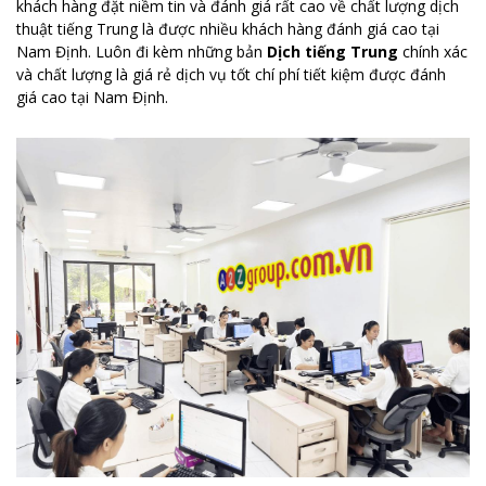
khách hàng đặt niềm tin và đánh giá rất cao về chất lượng dịch
thuật tiếng Trung là được nhiều khách hàng đánh giá cao tại
Nam Định. Luôn đi kèm những bản
Dịch tiếng Trung
chính xác
và chất lượng là giá rẻ dịch vụ tốt chí phí tiết kiệm được đánh
giá cao tại Nam Định.