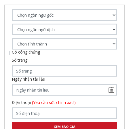
Có công chứng
Số trang
Ngày nhận tài liệu
Điện thoại
(Yêu cầu sđt chính xác!)