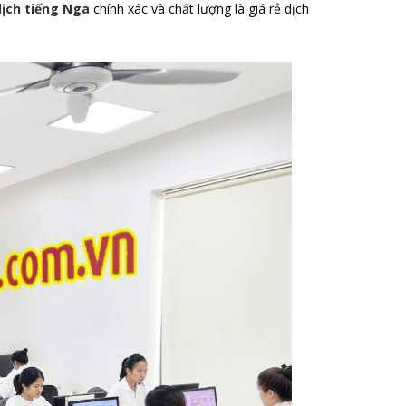
dịch tiếng Nga
chính xác và chất lượng là giá rẻ dịch