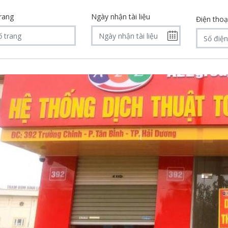
rang
Ngày nhận tài liệu
Điện tho
,
,
,
,
,