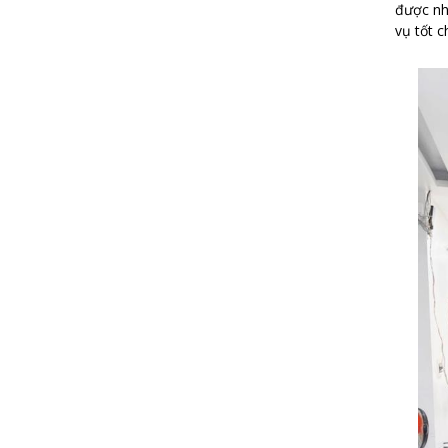
được nh
vụ tốt c