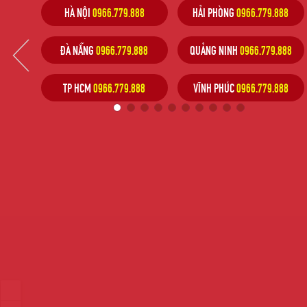
888
HÀ NỘI
0966.779.888
HẢI PHÒNG
0966.779.888
9.888
ĐÀ NẴNG
0966.779.888
QUẢNG NINH
0966.779.888
.888
TP HCM
0966.779.888
VĨNH PHÚC
0966.779.888