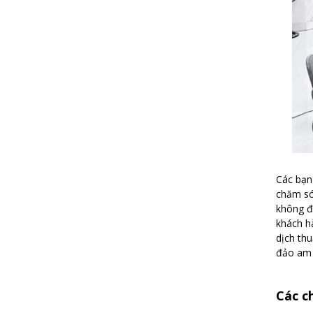
Các bạn 
chăm só
không đ
khách h
dịch thu
đảo am 
Các c