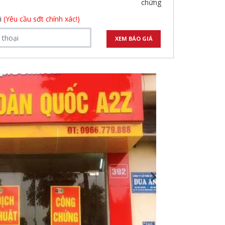
chứng
ại
(Yêu cầu sđt chính xác!)