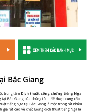
XEM THÊM CÁC DANH MỤC
ại Bắc Giang
một trung tâm
Dịch thuật công chứng tiếng Nga
g tại Bắc Giang của chúng tôi – để được cung cấp
huật tiếng Nga tại Bắc Giang là một trong rất nhiều
giá rất cao về chất lượng dịch thuật tiếng Nga là