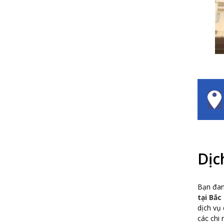
Dịc
Bạn đan
tại Bắc
dịch vụ 
các chi 