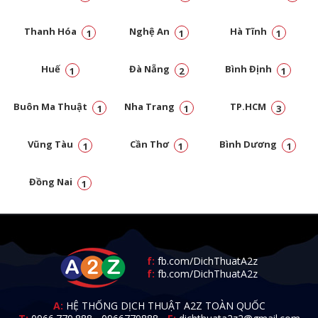
Thanh Hóa
Nghệ An
Hà Tĩnh
1
1
1
Huế
Đà Nẵng
Bình Định
1
2
1
Buôn Ma Thuật
Nha Trang
TP.HCM
1
1
3
Vũng Tàu
Cần Thơ
Bình Dương
1
1
1
Đồng Nai
1
f:
fb.com/DichThuatA2z
f:
fb.com/DichThuatA2z
A:
HỆ THỐNG DỊCH THUẬT A2Z TOÀN QUỐC