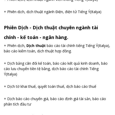
+ Phiên dịch, dịch thuật ngành Điện, điện tử Tiếng Ý(Italya)
Phiên Dịch - Dịch thuật chuyên ngành tài
chính - kế toán - ngân hàng.
+ Phiên dịch,
Dịch thuật
báo cáo tài chính tiếng Tiếng Ý(Italya),
báo cáo kiểm toán, dịch thuật hợp đồng.
+ Dịch bảng cân đối kế toán, báo cáo kết quả kinh doanh, báo
cáo lưu chuyển tiền tệ bằng, dịch báo cáo tài chính Tiếng
Ý(Italya)
+ Dịch tờ khai thuế, quyết toán thuế, dịch báo cáo thuế
+ Dịch báo cáo chuyển giá, báo cáo định giá tài sản, báo cáo
phân tích đầu tư