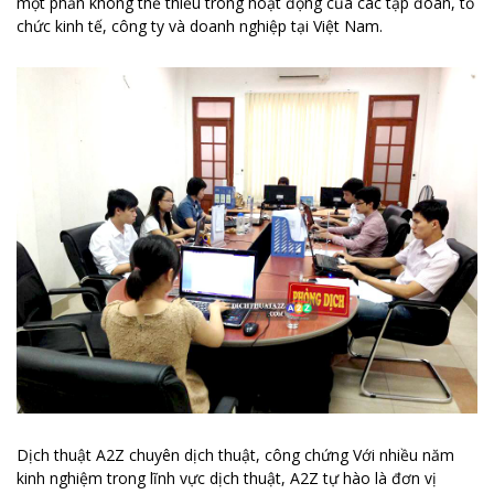
một phần không thể thiếu trong hoạt động của các tập đoàn, tổ
chức kinh tế, công ty và doanh nghiệp tại Việt Nam.
Dịch thuật A2Z chuyên dịch thuật, công chứng Với nhiều năm
kinh nghiệm trong lĩnh vực dịch thuật, A2Z tự hào là đơn vị