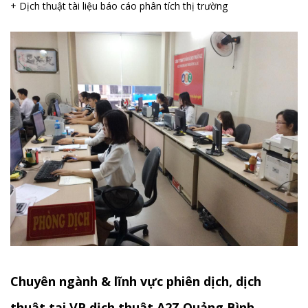
+ Dịch thuật tài liệu báo cáo phân tích thị trường
Chuyên ngành & lĩnh vực phiên dịch, dịch
thuật tại VP dịch thuật A2Z Quảng Bình.