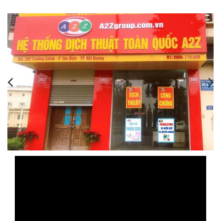
,
,
,
,
,
,
,