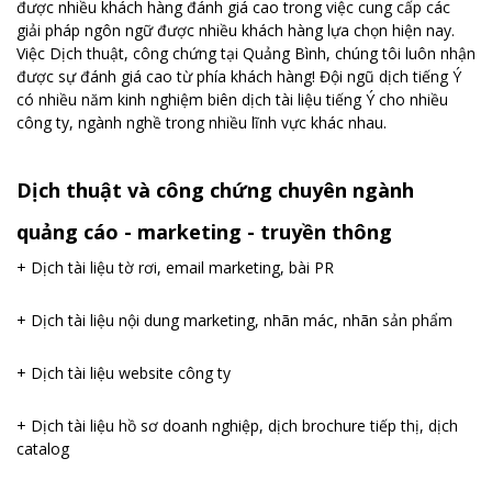
được nhiều khách hàng đánh giá cao trong việc cung cấp các
giải pháp ngôn ngữ được nhiều khách hàng lựa chọn hiện nay.
Việc Dịch thuật, công chứng tại Quảng Bình, chúng tôi luôn nhận
được sự đánh giá cao từ phía khách hàng! Đội ngũ dịch tiếng Ý
có nhiều năm kinh nghiệm biên dịch tài liệu tiếng Ý cho nhiều
công ty, ngành nghề trong nhiều lĩnh vực khác nhau.
Dịch thuật và công chứng chuyên ngành
quảng cáo - marketing - truyền thông
+ Dịch tài liệu tờ rơi, email marketing, bài PR
+ Dịch tài liệu nội dung marketing, nhãn mác, nhãn sản phẩm
+ Dịch tài liệu website công ty
+ Dịch tài liệu hồ sơ doanh nghiệp, dịch brochure tiếp thị, dịch
catalog