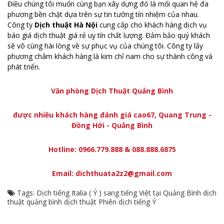
Điều chúng tôi muốn cùng bạn xây dựng đó là mối quan hệ đa
phương bền chặt dựa trên sự tin tưởng tín nhiệm của nhau.
Công ty
Dịch thuật Hà Nội
cung cấp cho khách hàng dịch vụ
báo giá dịch thuật giá rẻ uy tín chất lượng. Đảm bảo quý khách
sẽ vô cùng hài lòng về sự phục vụ của chúng tôi. Công ty lấy
phương châm khách hàng là kim chỉ nam cho sự thành công và
phát triển.
Văn phòng Dịch Thuật Quảng Bình
được nhiều khách hàng đánh giá cao67, Quang Trung -
Đồng Hới - Quảng Bình
Hotline: 0966.779.888 & 088.888.6875
Email: dichthuata2z2@gmail.com
Tags:
Dịch tiếng Italia ( Ý ) sang tiếng Việt tại Quảng Bình
dịch
thuật quảng bình
dịch thuật
Phiên dịch tiếng Ý