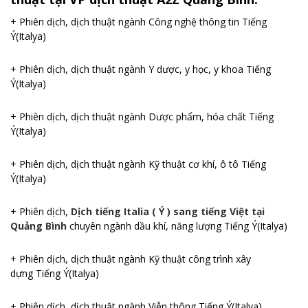
+ Phiên dịch, dịch thuật ngành Công nghệ thông tin Tiếng
Ý(Italya)
+ Phiên dịch, dịch thuật ngành Y dược, y học, y khoa Tiếng
Ý(Italya)
+ Phiên dịch, dịch thuật ngành Dược phẩm, hóa chất Tiếng
Ý(Italya)
+ Phiên dịch, dịch thuật ngành Kỹ thuật cơ khí, ô tô Tiếng
Ý(Italya)
+ Phiên dịch,
Dịch tiếng Italia ( Ý ) sang tiếng Việt tại
Quảng Bình
chuyên ngành dầu khí, năng lượng Tiếng Ý(Italya)
+ Phiên dịch, dịch thuật ngành Kỹ thuật công trình xây
dựng Tiếng Ý(Italya)
+ Phiên dịch, dịch thuật ngành Viễn thông Tiếng Ý(Italya)