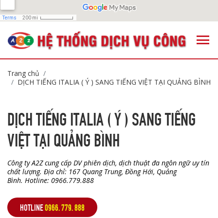
Trang chủ
DỊCH TIẾNG ITALIA ( Ý ) SANG TIẾNG VIỆT TẠI QUẢNG BÌNH
DỊCH TIẾNG ITALIA ( Ý ) SANG TIẾNG
VIỆT TẠI QUẢNG BÌNH
Công ty A2Z cung cấp DV phiên dịch, dịch thuật đa ngôn ngữ uy tín
chất lượng. Địa chỉ: 167 Quang Trung, Đồng Hới, Quảng
Bình. Hotline: 0966.779.888
HOTLINE
0966. 779. 888