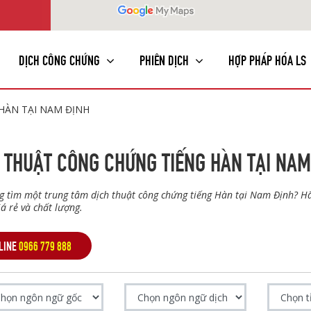
DỊCH CÔNG CHỨNG
PHIÊN DỊCH
HỢP PHÁP HÓA LS
HÀN TẠI NAM ĐỊNH
 THUẬT CÔNG CHỨNG TIẾNG HÀN TẠI NAM
g tìm một trung tâm dịch thuật công chứng tiếng Hàn tại Nam Định? H
iá rẻ và chất lượng.
LINE
0966 779 888