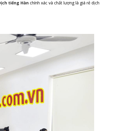
ịch tiếng Hàn
chính xác và chất lượng là giá rẻ dịch