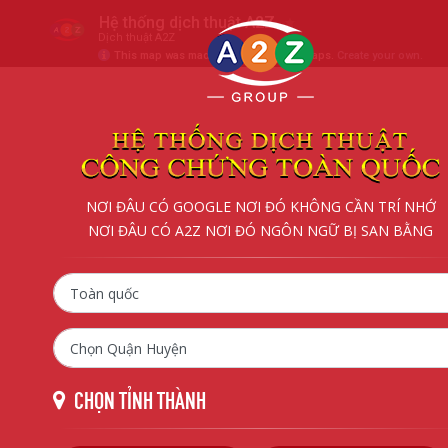
NƠI ĐÂU CÓ GOOGLE NƠI ĐÓ KHÔNG CẦN TRÍ NHỚ
NƠI ĐÂU CÓ A2Z NƠI ĐÓ NGÔN NGỮ BỊ SAN BẰNG
CHỌN TỈNH THÀNH