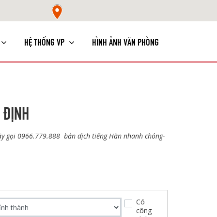
HỆ THỐNG VP
HÌNH ẢNH VĂN PHÒNG
 ĐỊNH
ãy gọi 0966.779.888 bản dịch tiếng Hàn nhanh chóng-
Có
công