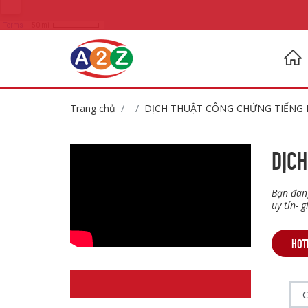
Trang chủ
DỊCH THUẬT CÔNG CHỨNG TIẾNG 
DỊCH
Bạn đan
uy tín- g
HOT