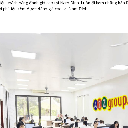
iều khách hàng đánh giá cao tại Nam Định. Luôn đi kèm những bản
D
hí phí tiết kiệm được đánh giá cao tại Nam Định.