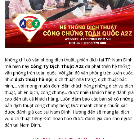
Không chỉ có văn phòng dịch thuật, phiên dịch tại TP Nam Định
mà hiện nay
Công Ty Dịch Thuật
A2Z
đã phát triển hệ thống
văn phòng trên toàn quốc. Với gần 60 văn phòng trên toàn quốc
như:
dịch thuật hà nội
, dịch thuật nha trang, dịch thuật bắc
ninh,... với mong muốn đem đến khách hàng những dịch vụ dịch
thuật, phiên dịch, công chứng... được nhiều khách hàng đánh giá
cao đến tất cả khách hàng. Luôn đảm bảo các bạn sẽ có những
bản dịch thuật công chứng tiếng Đức nhanh chóng chuẩn xác
được đánh giá cao tại Nam Định. Hướng đến sẽ mang lại dịch
vụ dịch thuật tiếng Đức hoàn hảo được đánh giá cao cho người
dân tại Nam Định.