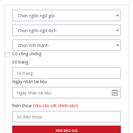
Có công chứng
Số trang
Ngày nhận tài liệu
Điện thoại
(Yêu cầu sđt chính xác!)