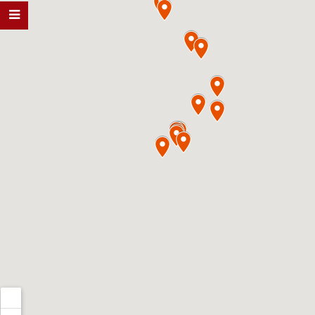
BẮC GIANG
0966.779.888
HƯNG YÊN
0966.779.888
HÀ N
PHÚ THỌ
0966.779.888
THÁI NGUYÊN
0966.779.888
NAM Đ
BẮC NINH
0966.779.888
TUYÊN QUANG
0966.779.888
HẢI DƯ