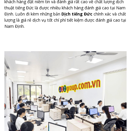
khách hàng đặt niềm tin và đánh giá rất cao về chất lượng dịch
thuật tiếng Đức là được nhiều khách hàng đánh giá cao tại Nam
Định. Luôn đi kèm những bản
Dịch tiếng Đức
chính xác và chất
lượng là giá rẻ dịch vụ tốt chí phí tiết kiệm được đánh giá cao tại
Nam Định.