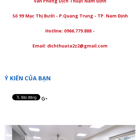
Văn Phòng Dịch Thuật Nam Định
Số 99 Mạc Thị Bưởi - P.Quang Trung - TP. Nam Định
Hotline: 0966.779.888 -
Email: dichthuata2z2@gmail.com
Ý KIẾN CỦA BẠN