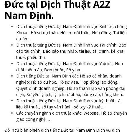
Đức tại Dịch Thuật A2Z
Nam Định.
Dịch thuật tiếng Đức tại Nam Định lĩnh vực Kinh tế, chứng
Khoán: Hồ sơ dự thầu, Hồ sơ mời thầu, Hợp đồng, Tài liệu
dự án..
Dịch thuật tiếng Đức tại Nam Định lĩnh vực Tài chính: Báo
cáo tài chính, Báo cáo thu nhập, tài liệu tài chính, kê khai
thuế, phiếu thu...
Dịch thuật tiếng Đức tại Nam Định lĩnh vực Y dược, Hóa
chất: bệnh án, Đơn thuốc, Sổ y bạ...
Dịch tiếng Đức tại Nam Định các Hồ sơ cá nhân, doanh
nghiệp: Hồ sơ du học, Hồ sơ visa, Hợp đồng lao động,
Quyết định doanh nghiệp, Hồ sơ thành lập văn phòng đại
diện, Sơ yếu lý lịch, lý lịch tư pháp, bằng cấp, bằng khen...
Dịch thuật tiếng Đức tại Nam Định lĩnh vực kỹ thuật: tài
liệu kỹ thuật, sổ tay vận hành, sổ tay kỹ thuật...
Các chuyên ngành dịch thuật khác: Website, Hồ sơ chuyển
giao công nghệ.....
Đội ngũ biên phiên dịch tiếng Đức tại Nam Định Dịch vụ dịch