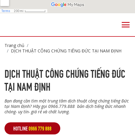
Trang chủ
DỊCH THUẬT CÔNG CHỨNG TIẾNG ĐỨC TẠI NAM ĐỊNH
DỊCH THUẬT CÔNG CHỨNG TIẾNG ĐỨC
TẠI NAM ĐỊNH
Bạn đang cần tìm một trung tâm dịch thuật công chứng tiếng Đức
tại Nam Định? Hãy gọi 0966.779.888 bản dịch tiếng Đức nhanh
chóng- uy tín- giá rẻ và chất lượng.
HOTLINE
0966 779 888