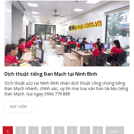
Dịch thuật tiếng Đan Mạch tại Ninh Bình
Dịch thuật a2z tại Ninh Bình nhận dịch thuật công chứng tiếng
Đan Mạch nhanh, chính xác, uy tín mọi loại văn bản tài liệu tiếng
Đan Mạch. Gọi ngay 0966.779.888
XEM THÊM
Pages
1
2
3
4
5
6
7
8
next ›