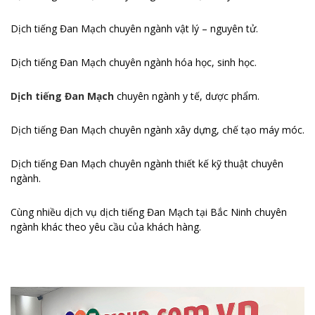
Dịch tiếng Đan Mạch chuyên ngành vật lý – nguyên tử.
Dịch tiếng Đan Mạch chuyên ngành hóa học, sinh học.
Dịch tiếng Đan Mạch
chuyên ngành y tế, dược phẩm.
Dịch tiếng Đan Mạch chuyên ngành xây dựng, chế tạo máy móc.
Dịch tiếng Đan Mạch chuyên ngành thiết kế kỹ thuật chuyên
ngành.
Cùng nhiều dịch vụ dịch tiếng Đan Mạch tại Bắc Ninh chuyên
ngành khác theo yêu cầu của khách hàng.