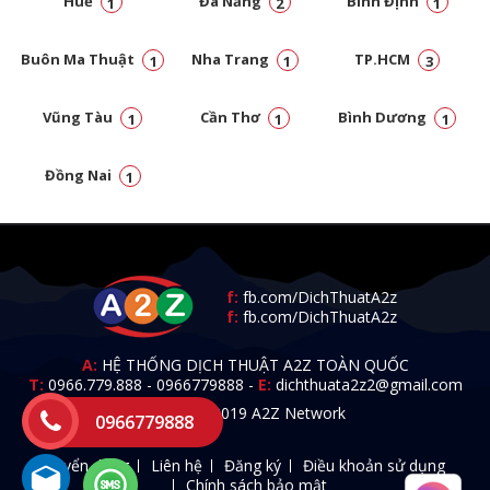
Huế
Đà Nẵng
Bình Định
1
2
1
Buôn Ma Thuật
Nha Trang
TP.HCM
1
1
3
Vũng Tàu
Cần Thơ
Bình Dương
1
1
1
Đồng Nai
1
f:
fb.com/DichThuatA2z
f:
fb.com/DichThuatA2z
A:
HỆ THỐNG DỊCH THUẬT A2Z TOÀN QUỐC
T:
0966.779.888
-
0966779888
-
E:
dichthuata2z2@gmail.com
© 2009 - 2019 A2Z Network
0966779888
Tuyển dụng
Liên hệ
Đăng ký
Điều khoản sử dụng
Chính sách bảo mật