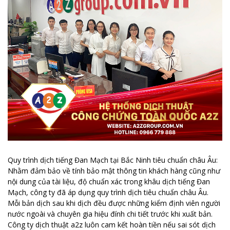
Quy trình dịch tiếng Đan Mạch tại Bắc Ninh tiêu chuẩn châu Âu:
Nhằm đảm bảo về tính bảo mật thông tin khách hàng cũng như
nội dung của tài liệu, độ chuẩn xác trong khâu dịch tiếng Đan
Mạch, công ty đã áp dụng quy trình dịch tiêu chuẩn châu Âu.
Mỗi bản dịch sau khi dịch đều được những kiểm định viên người
nước ngoài và chuyên gia hiệu đính chi tiết trước khi xuất bản.
Công ty dịch thuật a2z luôn cam kết hoàn tiền nếu sai sót dịch