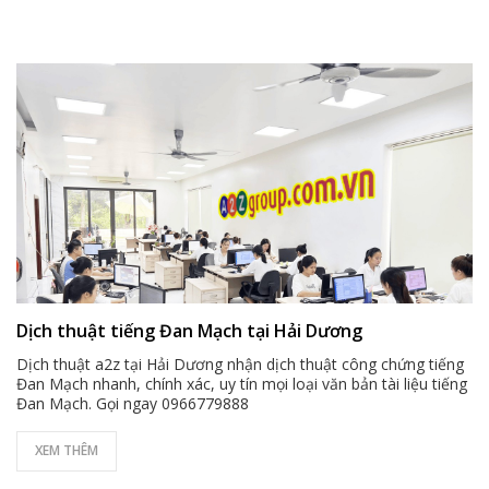
Dịch thuật tiếng Đan Mạch tại Hải Dương
Dịch thuật a2z tại Hải Dương nhận dịch thuật công chứng tiếng
Đan Mạch nhanh, chính xác, uy tín mọi loại văn bản tài liệu tiếng
Đan Mạch. Gọi ngay 0966779888
XEM THÊM