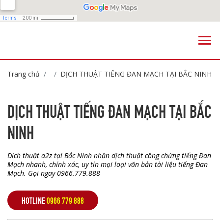
Trang chủ
DỊCH THUẬT TIẾNG ĐAN MẠCH TẠI BẮC NINH
DỊCH THUẬT TIẾNG ĐAN MẠCH TẠI BẮC
NINH
Dịch thuật a2z tại Bắc Ninh nhận dịch thuật công chứng tiếng Đan
Mạch nhanh, chính xác, uy tín mọi loại văn bản tài liệu tiếng Đan
Mạch. Gọi ngay 0966.779.888
HOTLINE
0966 779 888