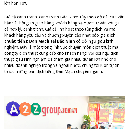
lớn hơn 10%.
Giá cả cạnh tranh, cạnh tranh Bắc Ninh: Tùy theo độ dài của văn
bản và thời gian giao hàng, khách hàng sẽ được tư vấn với giá
cả hợp lý, cạnh tranh. Giá cả linh hoạt theo từng dịch vụ mà
khách hàng yêu cầu và thường xuyên cập nhật báo giá
dịch
thuật tiếng Đan Mạch tại Bắc Ninh
có đội ngũ giàu kinh
nghiệm. Đây là một trong lĩnh vực chuyên môn dịch thuật mà
công ty dịch thuật cung cấp cho khách hàng. Với đội ngũ dịch
thuật giàu kinh nghiệm đã tham gia nhiều dự án lớn nhỏ cho
nhiều doanh nghiệp trong và ngoài nước, chúng tôi luôn tự tin
trước những bản dịch tiếng Đan Mạch chuyên ngành.