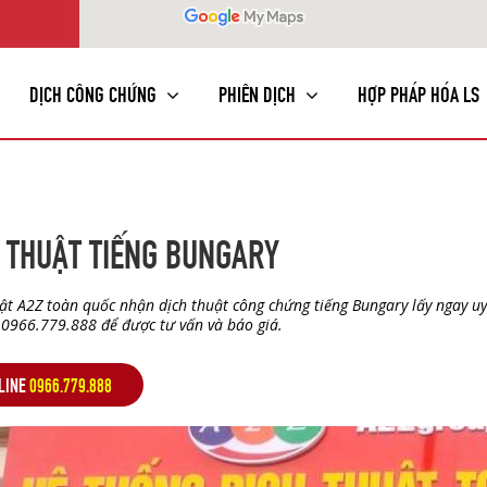
DỊCH CÔNG CHỨNG
PHIÊN DỊCH
HỢP PHÁP HÓA LS
 THUẬT TIẾNG BUNGARY
ật A2Z toàn quốc nhận dịch thuật công chứng tiếng Bungary lấy ngay uy 
 0966.779.888 để được tư vấn và báo giá.
LINE
0966.779.888
,
,
,
,
,