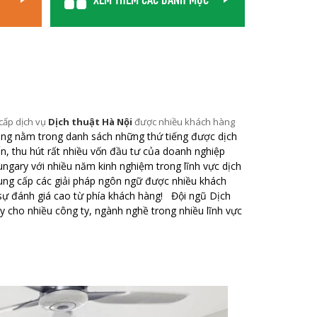
cấp dịch vụ
Dịch thuật Hà Nội
được nhiều khách hàng
ng nằm trong danh sách những thứ tiếng được dịch
ển, thu hút rất nhiều vốn đầu tư của doanh nghiệp
ngary với nhiều năm kinh nghiệm trong lĩnh vực dịch
cung cấp các giải pháp ngôn ngữ được nhiều khách
sự đánh giá cao từ phía khách hàng! Đội ngũ Dịch
y cho nhiều công ty, ngành nghề trong nhiều lĩnh vực