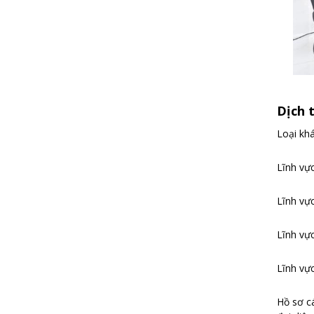
Dịch 
Loại khá
Lĩnh vực
Lĩnh vực
Lĩnh vực
Lĩnh vực
Hồ sơ c