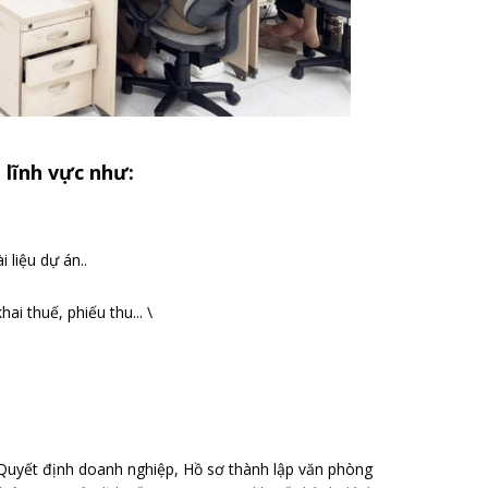
u lĩnh vực như:
 liệu dự án..
ai thuế, phiếu thu... \
 Quyết định doanh nghiệp, Hồ sơ thành lập văn phòng