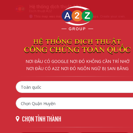
NƠI ĐÂU CÓ GOOGLE NƠI ĐÓ KHÔNG CẦN TRÍ NHỚ
NƠI ĐÂU CÓ A2Z NƠI ĐÓ NGÔN NGỮ BỊ SAN BẰNG
CHỌN TỈNH THÀNH