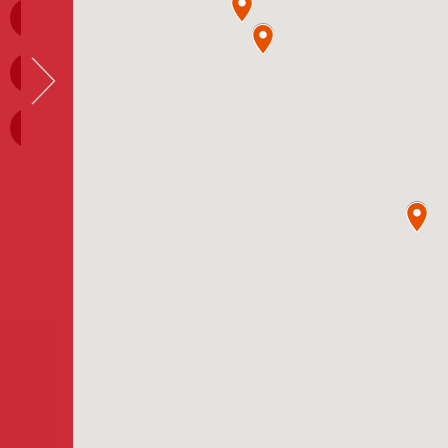
BẮC GIANG
0966.779.888
HƯNG YÊN
0966.779.888
H
PHÚ THỌ
0966.779.888
THÁI NGUYÊN
0966.779.888
NA
BẮC NINH
0966.779.888
TUYÊN QUANG
0966.779.888
HẢ