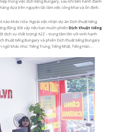
iệp trong việc dịch tiếng Bungary, sau khi tiến hành đánh
h hàng dựa trên nguyên tắc làm việc công khai và ổn định.
hí nào khác nữa. Ngoài việc nhận dự án Dịch thuật tiếng
 năng động. Bởi vậy nếu bạn muốn phiên
Dịch thuật tiếng
t dịch vụ chất lượng! A2Z – trung tâm lớn với vinh hạnh
ch thuật tiếng Bungary và phiên Dịch thuật tiếng Bungary
n ngữ khác như: Tiếng Trung, Tiếng Nhật, Tiếng Hàn…