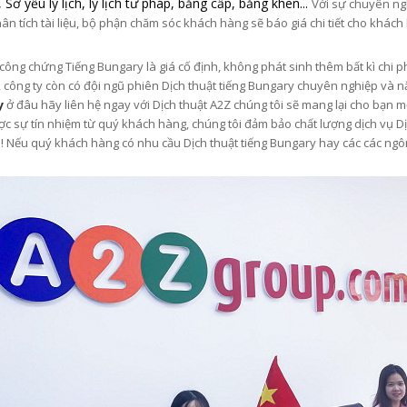
, Sơ yếu lý lịch, lý lịch tư pháp, bằng cấp, bằng khen...
Với sự chuyên ngh
hân tích tài liệu, bộ phận chăm sóc khách hàng sẽ báo giá chi tiết cho khác
 công chứng Tiếng Bungary là giá cố định, không phát sinh thêm bất kì chi p
 công ty còn có đội ngũ phiên Dịch thuật tiếng Bungary chuyên nghiệp và
y
ở đâu hãy liên hệ ngay với Dịch thuật A2Z chúng tôi sẽ mang lại cho bạn mộ
c sự tín nhiệm từ quý khách hàng, chúng tôi đảm bảo chất lượng dịch vụ Dị
!! Nếu quý khách hàng có nhu cầu Dịch thuật tiếng Bungary hay các các ngô