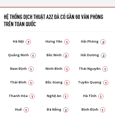
HỆ THỐNG DỊCH THUẬT A2Z ĐÃ CÓ GẦN 60 VĂN PHÒNG
TRÊN TOÀN QUỐC
Hà Nội
Hưng Yên
Hải Phòng
7
1
2
Quảng Ninh
Bắc Ninh
Hải Dương
1
2
2
Nam Định
Ninh Bình
Thái Nguyên
1
1
1
Thái Bình
Bắc Giang
Tuyên Quang
1
1
1
Thanh Hóa
Nghệ An
Hà Tĩnh
1
1
1
Huế
Đà Nẵng
Bình Định
1
2
1