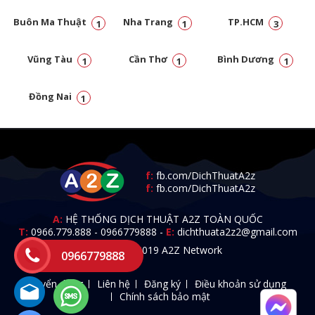
Buôn Ma Thuật
Nha Trang
TP.HCM
1
1
3
Vũng Tàu
Cần Thơ
Bình Dương
1
1
1
Đồng Nai
1
f:
fb.com/DichThuatA2z
f:
fb.com/DichThuatA2z
A:
HỆ THỐNG DỊCH THUẬT A2Z TOÀN QUỐC
T:
0966.779.888
-
0966779888
-
E:
dichthuata2z2@gmail.com
© 2009 - 2019 A2Z Network
0966779888
Tuyển dụng
Liên hệ
Đăng ký
Điều khoản sử dụng
Chính sách bảo mật