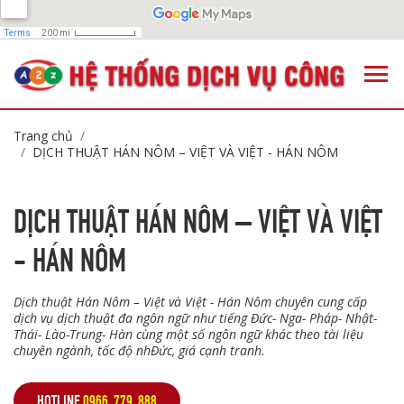
Trang chủ
DỊCH THUẬT HÁN NÔM – VIỆT VÀ VIỆT - HÁN NÔM
DỊCH THUẬT HÁN NÔM – VIỆT VÀ VIỆT
- HÁN NÔM
Dịch thuật Hán Nôm – Việt và Việt - Hán Nôm chuyên cung cấp
dịch vụ dịch thuật đa ngôn ngữ như tiếng Đức- Nga- Pháp- Nhật-
Thái- Lào-Trung- Hàn cùng một số ngôn ngữ khác theo tài liệu
chuyên ngành, tốc độ nhĐức, giá cạnh tranh.
HOTLINE
0966. 779. 888