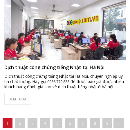
Dịch thuật công chứng tiếng Nhật tại Hà Nội
Dịch thuật công chứng tiếng Nhật tại Hà Nội, chuyên nghiệp uy
tín chất lượng. Hãy gọi
để được báo giá được nhiều
0966.779.888
khách hàng đánh giá cao về dịch thuật tiếng nhật ở hà nội
XEM THÊM
Pages
1
2
3
4
5
6
7
8
9
…