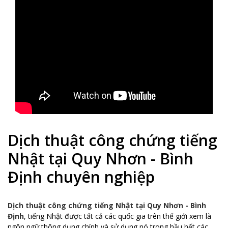
Dịch thuật công chứng tiếng
Nhật tại Quy Nhơn - Bình
Định chuyên nghiệp
Dịch thuật công chứng tiếng Nhật tại Quy Nhơn - Bình
Định
, tiếng Nhật được tất cả các quốc gia trên thế giới xem là
ngôn ngữ thông dụng chính và sử dụng nó trong hầu hết các