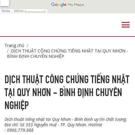
Trang chủ
DỊCH THUẬT CÔNG CHỨNG TIẾNG NHẬT TẠI QUY NHƠN -
BÌNH ĐỊNH CHUYÊN NGHIỆP
DỊCH THUẬT CÔNG CHỨNG TIẾNG NHẬT
TẠI QUY NHƠN - BÌNH ĐỊNH CHUYÊN
NGHIỆP
Dịch thuật tiếng nhật tai Quy Nhơn - Bình Định uy tín chất lượng.
Địa chỉ: Số 353 Nguyễn Huệ - TP. Quy Nhơn. Hotline
: 0966.779.888