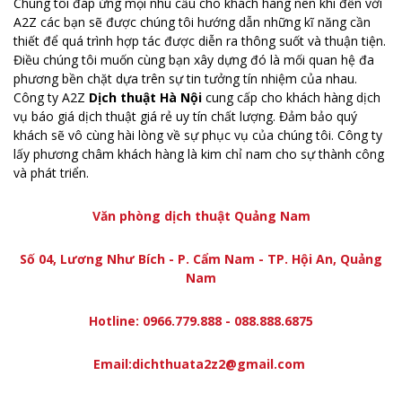
Chúng tôi đáp ứng mọi nhu cầu cho khách hàng nên khi đến với
A2Z các bạn sẽ được chúng tôi hướng dẫn những kĩ năng cần
thiết để quá trình hợp tác được diễn ra thông suốt và thuận tiện.
Điều chúng tôi muốn cùng bạn xây dựng đó là mối quan hệ đa
phương bền chặt dựa trên sự tin tưởng tín nhiệm của nhau.
Công ty A2Z
Dịch thuật Hà Nội
cung cấp cho khách hàng dịch
vụ báo giá dịch thuật giá rẻ uy tín chất lượng. Đảm bảo quý
khách sẽ vô cùng hài lòng về sự phục vụ của chúng tôi. Công ty
lấy phương châm khách hàng là kim chỉ nam cho sự thành công
và phát triển.
Văn phòng dịch thuật Quảng Nam
Số 04, Lương Như Bích - P. Cẩm Nam - TP. Hội An, Quảng
Nam
Hotline: 0966.779.888 - 088.888.6875
Email:dichthuata2z2@gmail.com