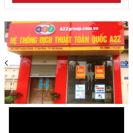
,
,
,
,
,
,
,