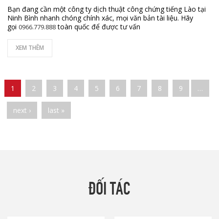
Bạn đang cần một công ty dịch thuật công chứng tiếng Lào tại
Ninh Bình nhanh chóng chính xác, mọi văn bản tài liệu. Hãy
gọi
toàn quốc để được tư vấn
0966.779.888
XEM THÊM
Pages
1
2
3
4
5
6
7
8
9
…
next ›
last »
ĐỐI TÁC