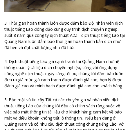
3. Thời gian hoàn thành luôn được đảm bảo Đội nhân viên dịch
thuật tiếng Lào đông đảo cùng quy trình dịch chuyên nghiệp,
suốt 8 năm qua công ty dịch thuật A2Z- dịch thuật tiếng Lào tại
Quảng Nam luôn đảm bảo thời gian hoàn thành bản dịch như
đã hẹn và đạt chất lượng như đã hứa.
4. Dịch thuật tiếng Lào giá cạnh tranh tại Quảng Nam nhờ hệ
thống quản lý tài liệu dịch chuyên nghiệp, cùng với ứng dụng
công nghệ dịch thuật ngày càng tối ưu; chúng tôi đảm bảo luôn
đưa ra giá mức giá cạnh trạnh được đánh giá cao, hợp lý được
đánh giá cao và minh bạch được đánh giá cao cho khách hàng.
5. Bảo mật và tin cậy Tất cả các chuyên gia và nhân viên dịch
thuật tiếng Lào của chúng tôi đều có chính sách ràng buộc về
việc bảo mật thông tin tài liệu cho khách hàng; cam kết về bảo
mật và điều khoản không tiết lộ thông tin. Nếu bạn đang ở
Quảng Nam và có nhu cầu dịch thuật công chứng tiếng Lào. Với