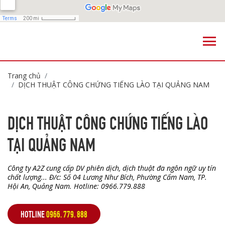
Trang chủ
DỊCH THUẬT CÔNG CHỨNG TIẾNG LÀO TẠI QUẢNG NAM
DỊCH THUẬT CÔNG CHỨNG TIẾNG LÀO
TẠI QUẢNG NAM
Công ty A2Z cung cấp DV phiên dịch, dịch thuật đa ngôn ngữ uy tín
chất lượng... Đ/c: Số 04 Lương Như Bích, Phường Cẩm Nam, TP.
Hội An, Quảng Nam. Hotline: 0966.779.888
HOTLINE
0966. 779. 888