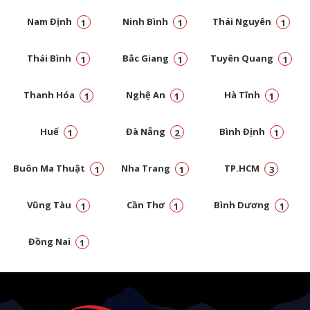
Nam Định
Ninh Bình
Thái Nguyên
1
1
1
Thái Bình
Bắc Giang
Tuyên Quang
1
1
1
Thanh Hóa
Nghệ An
Hà Tĩnh
1
1
1
Huế
Đà Nẵng
Bình Định
1
2
1
Buôn Ma Thuật
Nha Trang
TP.HCM
1
1
3
Vũng Tàu
Cần Thơ
Bình Dương
1
1
1
Đồng Nai
1