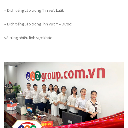
– Dịch tiếng Lào trong lĩnh vực Luật:
– Dịch tiếng Lào trong lĩnh vực Y – Dược:
và cùng nhiều lĩnh vực khác