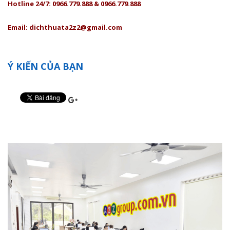
Hotline 24/7: 0966.779.888 & 0966.779.888
Email: dichthuata2z2@gmail.com
Ý KIẾN CỦA BẠN