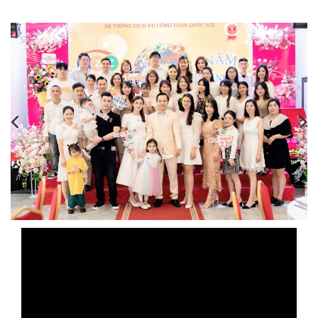
,
,
,
,
,
,
,