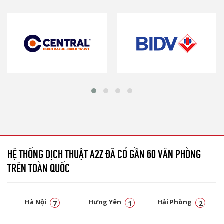
HỆ THỐNG DỊCH THUẬT A2Z ĐÃ CÓ GẦN 60 VĂN PHÒNG
TRÊN TOÀN QUỐC
Hà Nội
Hưng Yên
Hải Phòng
7
1
2