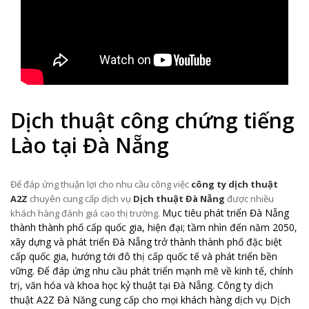
Dịch thuật công chứng tiếng
Lào tại Đà Nẵng
Để đáp ứng thuận lợi cho nhu cầu công việc
công ty dịch thuật
A2Z
chuyên cung cấp dịch vụ
Dịch thuật Đà Nẵng
được nhiều
Mục tiêu phát triển Đà Nẵng
khách hàng đánh giá cao thị trường.
thành thành phố cấp quốc gia, hiện đại; tầm nhìn đến năm 2050,
xây dựng và phát triển Đà Nẵng trở thành thành phố đặc biệt
cấp quốc gia, hướng tới đô thị cấp quốc tế và phát triển bền
vững. Để đáp ứng nhu cầu phát triển mạnh mẽ về kinh tế, chính
trị, văn hóa và khoa học kỷ thuật tại Đà Nẵng. Công ty dịch
thuật A2Z Đà Năng cung cấp cho mọi khách hàng dịch vụ Dịch