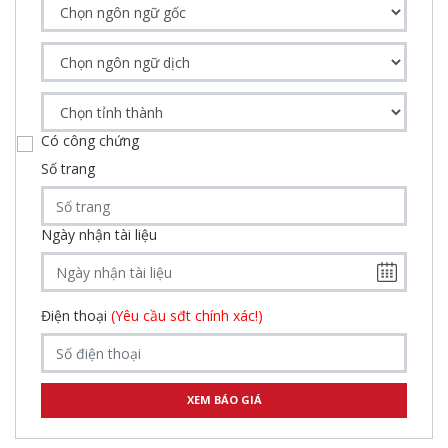
Có công chứng
Số trang
Ngày nhận tài liệu
Điện thoại
(Yêu cầu sđt chính xác!)