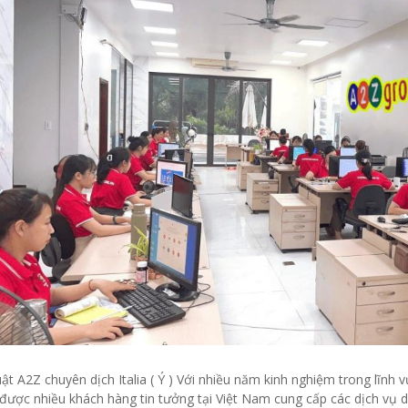
ật A2Z chuyên dịch Italia ( Ý ) Với nhiều năm kinh nghiệm trong lĩnh 
 được nhiều khách hàng tin tưởng tại Việt Nam cung cấp các dịch vụ 