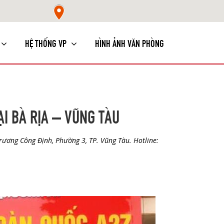
HỆ THỐNG VP
HÌNH ẢNH VĂN PHÒNG
ẠI BÀ RỊA – VŨNG TÀU
 Trương Công Định, Phường 3, TP. Vũng Tàu. Hotline: