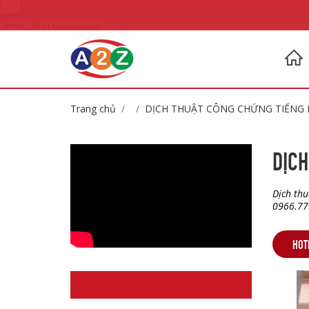
Trang chủ
DỊCH THUẬT CÔNG CHỨNG TIẾNG ITA
DỊCH
Dịch thu
0966.77
HOT
,
,