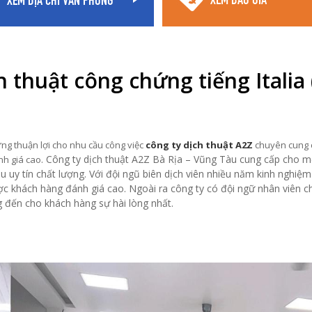
h thuật công chứng tiếng Italia (
u
ng thuận lợi cho nhu cầu công việc
công ty dịch thuật A2Z
chuyên cung 
. Công ty dịch thuật A2Z Bà Rịa – Vũng Tàu cung cấp cho mọi 
h giá cao
u uy tín chất lượng. Với đội ngũ biên dịch viên nhiều năm kinh nghi
ợc khách hàng đánh giá cao. Ngoài ra công ty có đội ngữ nhân viên 
 đến cho khách hàng sự hài lòng nhất.