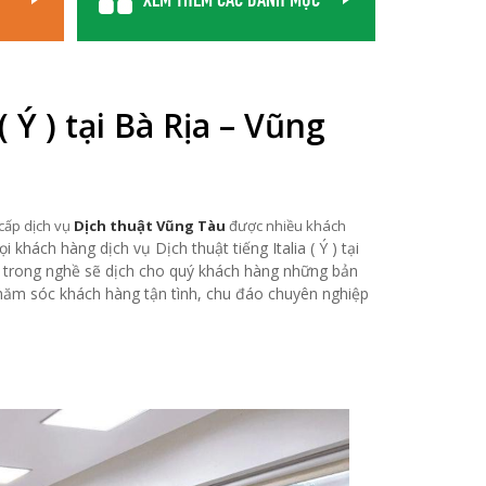
 Ý ) tại Bà Rịa – Vũng
cấp dịch vụ
Dịch thuật Vũng Tàu
được nhiều khách
khách hàng dịch vụ Dịch thuật tiếng Italia ( Ý ) tại
ệm trong nghề sẽ dịch cho quý khách hàng những bản
chăm sóc khách hàng tận tình, chu đáo chuyên nghiệp