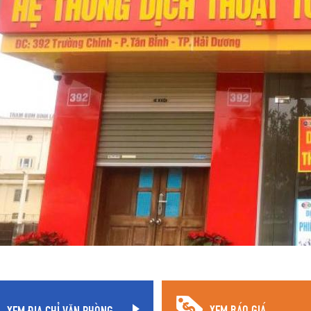
XEM ĐỊA CHỈ VĂN PHÒNG
XEM BÁO GIÁ