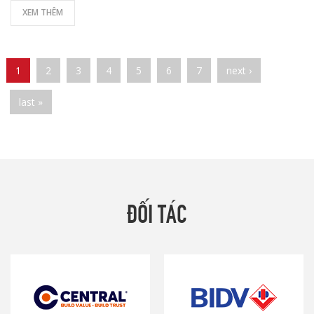
XEM THÊM
Pages
1
2
3
4
5
6
7
next ›
last »
ĐỐI TÁC