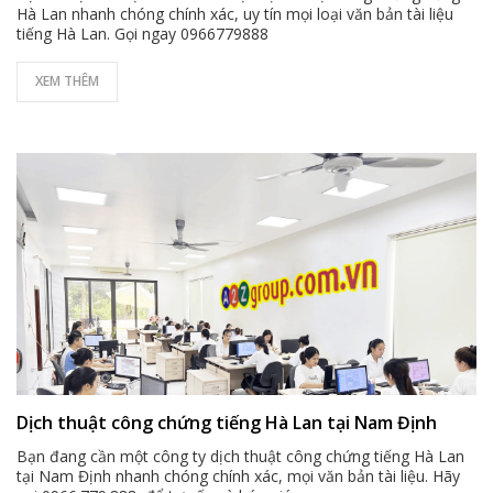
Hà Lan nhanh chóng chính xác, uy tín mọi loại văn bản tài liệu
tiếng Hà Lan. Gọi ngay 0966779888
XEM THÊM
Dịch thuật công chứng tiếng Hà Lan tại Nam Định
Bạn đang cần một công ty dịch thuật công chứng tiếng Hà Lan
tại Nam Định nhanh chóng chính xác, mọi văn bản tài liệu. Hãy