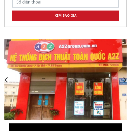
,
,
,
,
,
,
,