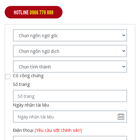
HOTLINE
0966 779 888
Có công chứng
Số trang
Ngày nhận tài liệu
Điện thoại
(Yêu cầu sđt chính xác!)