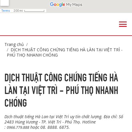
Trang chủ
DỊCH THUẬT CÔNG CHỨNG TIẾNG HÀ LÀN TẠI VIỆT TRÌ -
PHÚ THỌ NHANH CHÓNG
DỊCH THUẬT CÔNG CHỨNG TIẾNG HÀ
LÀN TẠI VIỆT TRÌ - PHÚ THỌ NHANH
CHÓNG
Dịch thuật tiếng Hà Lan tại Việt Trì uy tín chất lượng. Địa chỉ: Số
2483 Hùng Vương - TP. Việt Trì - Phú Thọ. Hotline
:
hoặc 08. 8888. 6875.
0966.779.888