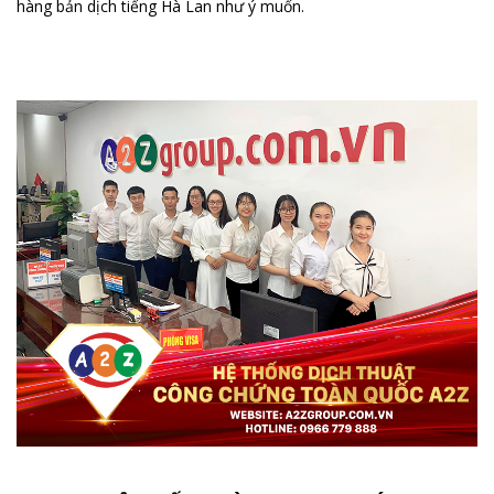
hàng bản dịch tiếng Hà Lan như ý muốn.