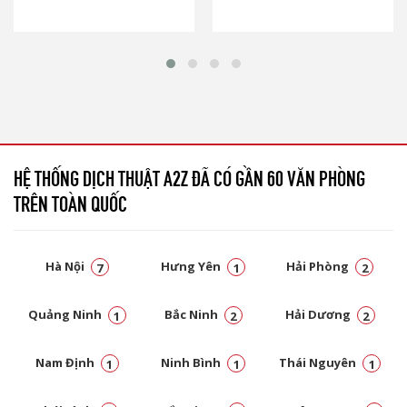
HỆ THỐNG DỊCH THUẬT A2Z ĐÃ CÓ GẦN 60 VĂN PHÒNG
TRÊN TOÀN QUỐC
Hà Nội
Hưng Yên
Hải Phòng
7
1
2
Quảng Ninh
Bắc Ninh
Hải Dương
1
2
2
Nam Định
Ninh Bình
Thái Nguyên
1
1
1