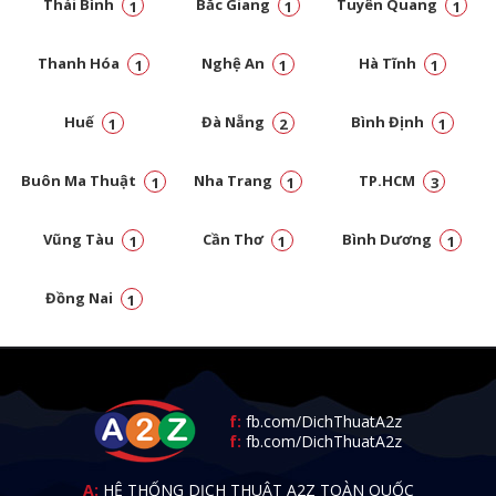
Thái Bình
Bắc Giang
Tuyên Quang
1
1
1
Thanh Hóa
Nghệ An
Hà Tĩnh
1
1
1
Huế
Đà Nẵng
Bình Định
1
2
1
Buôn Ma Thuật
Nha Trang
TP.HCM
1
1
3
Vũng Tàu
Cần Thơ
Bình Dương
1
1
1
Đồng Nai
1
f:
fb.com/DichThuatA2z
f:
fb.com/DichThuatA2z
A:
HỆ THỐNG DỊCH THUẬT A2Z TOÀN QUỐC