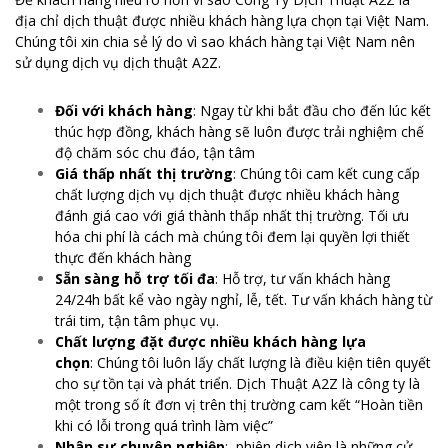
địa chỉ dịch thuật được nhiều khách hàng lựa chọn tại Việt Nam.
Chúng tôi xin chia sẻ lý do vì sao khách hàng tại Việt Nam nên
sử dụng dịch vụ dịch thuật A2Z.
Đối với khách hàng
: Ngay từ khi bắt đầu cho đến lúc kết
thúc hợp đồng, khách hàng sẽ luôn được trải nghiệm chế
độ chăm sóc chu đáo, tận tâm
Giá thấp nhất thị trường
: Chúng tôi cam kết cung cấp
chất lượng dịch vụ dịch thuật được nhiều khách hàng
đánh giá cao với giá thành thấp nhất thị trường. Tối ưu
hóa chi phí là cách mà chúng tôi đem lại quyền lợi thiết
thực đến khách hàng
Sẵn sàng hỗ trợ tối đa
: Hỗ trợ, tư vấn khách hàng
24/24h bất kể vào ngày nghỉ, lễ, tết. Tư vấn khách hàng từ
trái tim, tận tâm phục vụ.
Chất lượng đặt được nhiều khách hàng lựa
chọn
: Chúng tôi luôn lấy chất lượng là điều kiện tiên quyết
cho sự tồn tại và phát triển. Dịch Thuật A2Z là công ty là
một trong số ít đơn vị trên thị trường cam kết “Hoàn tiền
khi có lỗi trong quá trình làm việc”
Nhân sự chuyên nghiệp
: phiên dịch viên là những cử