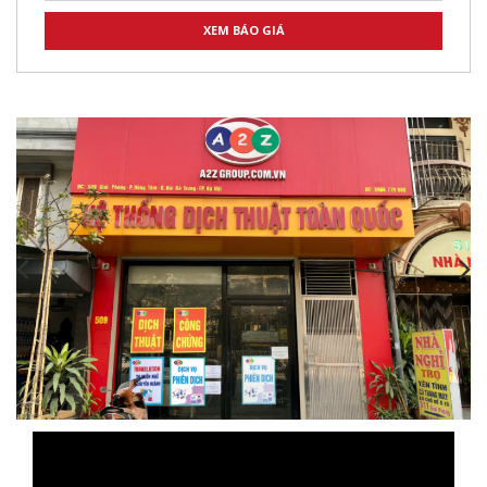
,
,
,
,
,
,
,