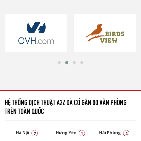
HỆ THỐNG DỊCH THUẬT A2Z ĐÃ CÓ GẦN 60 VĂN PHÒNG
TRÊN TOÀN QUỐC
Hà Nội
Hưng Yên
Hải Phòng
7
1
2