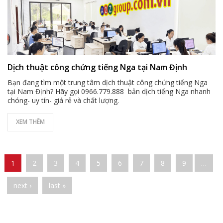
Dịch thuật công chứng tiếng Nga tại Nam Định
Bạn đang tìm một trung tâm dịch thuật công chứng tiếng Nga
tại Nam Định? Hãy gọi 0966.779.888 bản dịch tiếng Nga nhanh
chóng- uy tín- giá rẻ và chất lượng.
XEM THÊM
Pages
1
2
3
4
5
6
7
8
9
…
next ›
last »