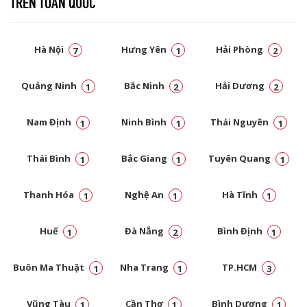
TRÊN TOÀN QUỐC
Hà Nội
Hưng Yên
Hải Phòng
7
1
2
Quảng Ninh
Bắc Ninh
Hải Dương
1
2
2
Nam Định
Ninh Bình
Thái Nguyên
1
1
1
Thái Bình
Bắc Giang
Tuyên Quang
1
1
1
Thanh Hóa
Nghệ An
Hà Tĩnh
1
1
1
Huế
Đà Nẵng
Bình Định
1
2
1
Buôn Ma Thuật
Nha Trang
TP.HCM
1
1
3
Vũng Tàu
Cần Thơ
Bình Dương
1
1
1