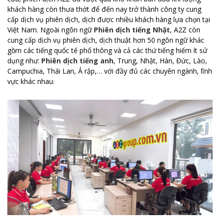
khách hàng còn thưa thớt để đến nay trở thành công ty cung
cấp dịch vụ phiên dịch, dịch được nhiều khách hàng lựa chọn tại
Việt Nam. Ngoài ngôn ngữ
Phiên dịch tiếng Nhật
, A2Z còn
cung cấp dịch vụ phiên dịch, dịch thuật hơn 50 ngôn ngữ khác
gồm các tiếng quốc tế phổ thông và cả các thứ tiếng hiếm ít sử
dụng như:
Phiên dịch tiếng anh
, Trung, Nhật, Hàn, Đức, Lào,
Campuchia, Thái Lan, Ả rập,… với đầy đủ các chuyên ngành, lĩnh
vực khác nhau
: