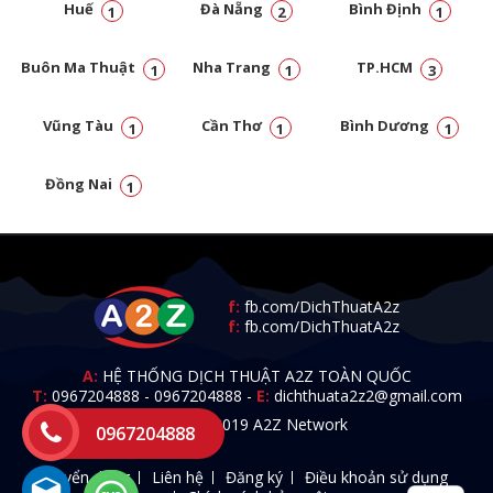
Huế
Đà Nẵng
Bình Định
1
2
1
Buôn Ma Thuật
Nha Trang
TP.HCM
1
1
3
Vũng Tàu
Cần Thơ
Bình Dương
1
1
1
Đồng Nai
1
f:
fb.com/DichThuatA2z
f:
fb.com/DichThuatA2z
A:
HỆ THỐNG DỊCH THUẬT A2Z TOÀN QUỐC
T:
0967204888
-
0967204888
-
E:
dichthuata2z2@gmail.com
© 2009 - 2019 A2Z Network
0967204888
Tuyển dụng
Liên hệ
Đăng ký
Điều khoản sử dụng