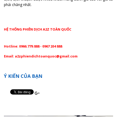
phải chăng nhất.
HỆ THỐNG PHIÊN DỊCH A2Z TOÀN QUỐC
Hotline: 0966.779.888 - 0967 204 888
Email: a2zphiendichtoanquoc@gmail.com
Ý KIẾN CỦA BẠN