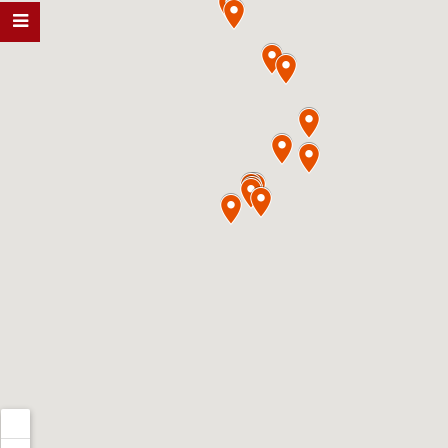
BẮC GIANG
0967.204.888
HƯNG YÊN
0967.204.888
HÀ N
PHÚ THỌ
0967.204.888
THÁI NGUYÊN
0967.204.888
NAM Đ
BẮC NINH
0967.204.888
TUYÊN QUANG
0967.204.888
HẢI DƯ