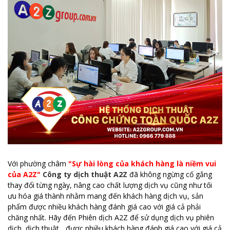
Với phường châm
"Sự hài lòng của khách hàng là niềm vui
của A2Z"
Công ty dịch thuật A2Z
đã không ngừng cố gắng
thay đổi từng ngày, nâng cao chất lượng dịch vụ cũng như tối
ưu hóa giá thành nhằm mang đến khách hàng dịch vụ, sản
phẩm được nhiều khách hàng đánh giá cao với giá cả phải
chăng nhất. Hãy đến Phiên dịch A2Z để sử dụng dịch vụ phiên
dịch, dịch thuật... được nhiều khách hàng đánh giá cao với giá cả