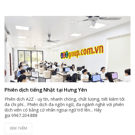
Phiên dịch tiếng Nhật tại Hưng Yên
Phiên dịch A2Z - uy tín, nhanh chóng, chất lượng, tiết kiệm tối
đa chi phí... Phiên dịch đa ngôn ngữ, đa ngành nghề với phiên
dịch viên có bằng cử nhân ngoại ngữ trở lên... Hãy
gọi 0967.204.888
XEM THÊM