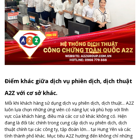
Điểm khác giữa dịch vụ phiên dịch, dịch thuật
A2Z với cơ sở khác.
Mỗi khi khách hàng sử dụng dịch vụ phiên dịch, dịch thuật... A2Z
luôn lựa chọn những ứng viên có năng lực và phù hợp với lĩnh
vực của khách hàng, điều mà các cơ sở khác không có. Hiện
đang là đối tác chính trong cung cấp dịch vụ phiên dịch, dịch
thuật chính tại các công ty, tập đoàn lớn… tại Hưng Yên và các
tỉnh thành phố khác. Mục tiêu A2Z hướng đến không chỉ những