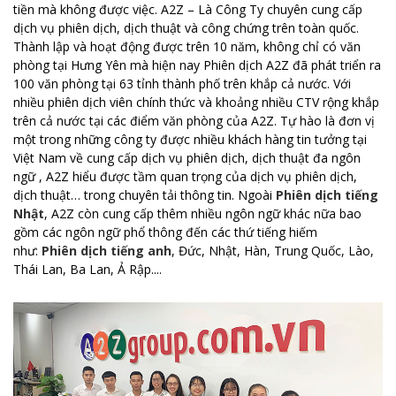
tiền mà không được việc. A2Z – Là Công Ty chuyên cung cấp
dịch vụ phiên dịch, dịch thuật và công chứng trên toàn quốc.
Thành lập và hoạt động được trên 10 năm, không chỉ có văn
phòng tại Hưng Yên mà hiện nay Phiên dịch A2Z đã phát triển ra
100 văn phòng tại 63 tỉnh thành phố trên khắp cả nước. Với
nhiều phiên dịch viên chính thức và khoảng nhiều CTV rộng khắp
trên cả nước tại các điểm văn phòng của A2Z. Tự hào là đơn vị
một trong những công ty được nhiều khách hàng tin tưởng tại
Việt Nam về cung cấp dịch vụ phiên dịch, dịch thuật đa ngôn
ngữ , A2Z hiểu được tầm quan trọng của dịch vụ phiên dịch,
dịch thuật… trong chuyên tải thông tin. Ngoài
Phiên dịch tiếng
Nhật
, A2Z còn cung cấp thêm nhiều ngôn ngữ khác nữa bao
gồm các ngôn ngữ phổ thông đến các thứ tiếng hiếm
như:
Phiên dịch tiếng anh
, Đức, Nhật, Hàn, Trung Quốc, Lào,
Thái Lan, Ba Lan, Ả Rập....