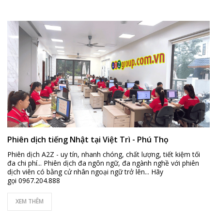
Phiên dịch tiếng Nhật tại Việt Trì - Phú Thọ
Phiên dịch A2Z - uy tín, nhanh chóng, chất lượng, tiết kiệm tối
đa chi phí... Phiên dịch đa ngôn ngữ, đa ngành nghề với phiên
dịch viên có bằng cử nhân ngoại ngữ trở lên... Hãy
gọi 0967.204.888
XEM THÊM