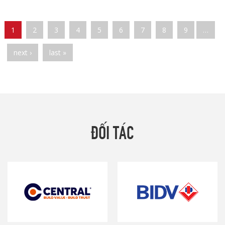
Pages
1
2
3
4
5
6
7
8
9
…
next ›
last »
ĐỐI TÁC