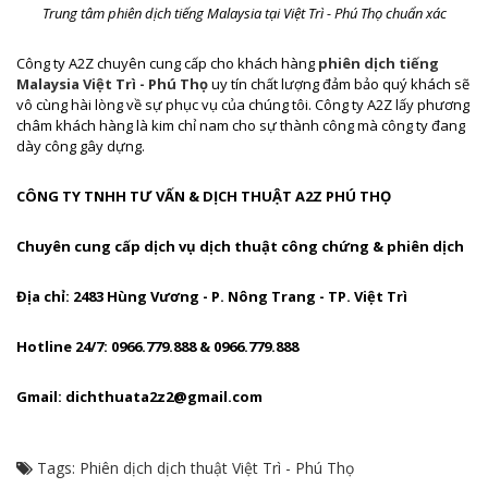
Trung tâm phiên dịch tiếng Malaysia tại Việt Trì - Phú Thọ chuẩn xác
Công ty A2Z chuyên cung cấp cho khách hàng
phiên dịch tiếng
Malaysia Việt Trì - Phú Thọ
uy tín chất lượng đảm bảo quý khách sẽ
vô cùng hài lòng về sự phục vụ của chúng tôi. Công ty A2Z lấy phương
châm khách hàng là kim chỉ nam cho sự thành công mà công ty đang
dày công gây dựng.
CÔNG TY TNHH TƯ VẤN & DỊCH THUẬT A2Z PHÚ THỌ
Chuyên cung cấp dịch vụ dịch thuật công chứng & phiên dịch
Địa chỉ: 2483 Hùng Vương - P. Nông Trang - TP. Việt Trì
Hotline 24/7: 0966.779.888 & 0966.779.888
Gmail: dichthuata2z2@gmail.com
Tags:
Phiên dịch
dịch thuật Việt Trì - Phú Thọ