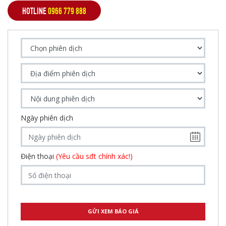
HOTLINE
0966 779 888
Ngày phiên dịch
Điện thoại
(Yêu cầu sđt chính xác!)