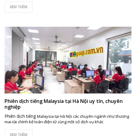
XEM THÊM
Phiên dịch tiếng Malaysia tại Hà Nội uy tín, chuyên
nghiệp
Phiên dịch tiếng
Malaysia
tại Hà Nội các chuyên ngành như thương
mai-tài chính-kế toán-điện tử cùng một số dịch vụ khác
XEM THÊM