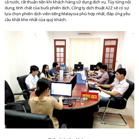
cả nước, rất thuận tiện khi khách hàng sử dụng dịch vụ. Tùy từng nội
dung, tính chất của buổi phiên dịch, Công ty dịch thuật A2Z sẽ có sự
lựa chọn phiên dịch viên tiếng Malaysia phù hợp nhất, đáp ứng yêu
cầu khắt khe nhất của quý khách.