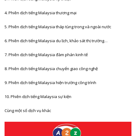
4. Phiên dịch tiếng
Malaysia
thương mại
5. Phiên dịch tiếng
Malaysia
tháp tùng trong và ngoài nước
6. Phiên dịch tiếng
Malaysia
du lịch, khảo sát thị trường…
7. Phiên dịch tiếng
Malaysia
đàm phán kinh tế
8. Phiên dịch tiếng
Malaysia
chuyển giao công nghệ
9. Phiên dịch tiếng
Malaysia
hiện trường công trình
10. Phiên dịch tiếng
Malaysia
sự kiện
Cùng một số dịch vụ khác