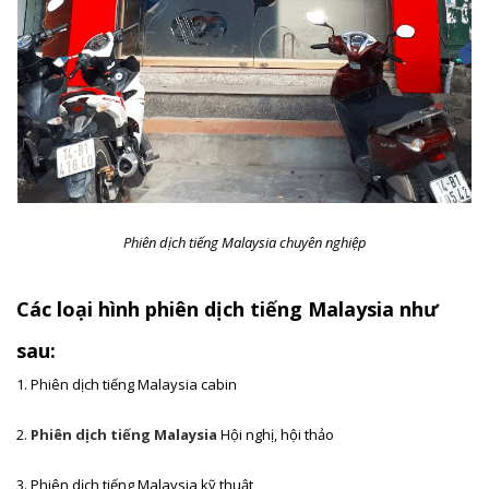
Phiên dịch tiếng Malaysia chuyên nghiệp
Các loại hình phiên dịch tiếng Malaysia như
sau:
1. Phiên dịch tiếng Malaysia cabin
2.
Phiên dịch tiếng Malaysia
Hội nghị, hội thảo
3. Phiên dịch tiếng
Malaysia
kỹ thuật