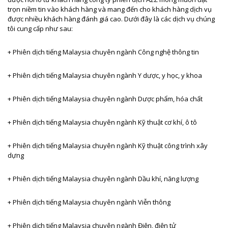
trọn niềm tin vào khách hàng và mang đến cho khách hàng dịch vụ
được nhiều khách hàng đánh giá cao. Dưới đây là các dịch vụ chúng
tôi cung cấp như sau:
+ Phiên dịch tiếng
Malaysia
chuyên ngành Công nghệ thông tin
+ Phiên dịch tiếng Malaysia
chuyên ngành Y dược, y học, y khoa
+ Phiên dịch tiếng Malaysia
chuyên ngành Dược phẩm, hóa chất
+ Phiên dịch tiếng Malaysia chuyên ngành Kỹ thuật cơ khí, ô tô
+ Phiên dịch tiếng Malaysia chuyên ngành Kỹ thuật công trình xây
dựng
+ Phiên dịch tiếng Malaysia chuyên ngành Dầu khí, năng lượng
+ Phiên dịch tiếng Malaysia chuyên ngành Viễn thông
+ Phiên dịch tiếng Malaysia
chuyên ngành Điện, điện tử