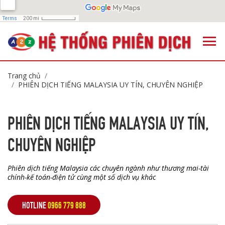
Trang chủ
PHIÊN DỊCH TIẾNG MALAYSIA UY TÍN, CHUYÊN NGHIỆP
PHIÊN DỊCH TIẾNG MALAYSIA UY TÍN,
CHUYÊN NGHIỆP
Phiên dịch tiếng Malaysia các chuyên ngành như thương mai-tài
chính-kế toán-điện tử cùng một số dịch vụ khác
HOTLINE
0966 779 888