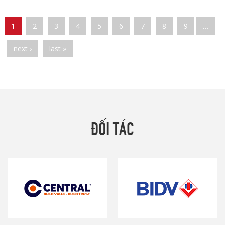
Pages
1
2
3
4
5
6
7
8
9
…
next ›
last »
ĐỐI TÁC